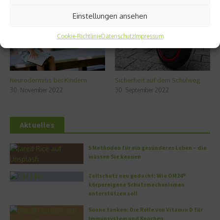
Einstellungen ansehen
Cookie-Richtlinie
Datenschutz
Impressum
Neurodermitis bei Kindern
Sicherheit auf dem Schulweg
30. November 2022
30. September 2022
Aktuelles
5 Methoden für ein gesünderes Leben – die
müssen Sie kennen
Zellschutz neu gedacht: Wie OM24®
körpereigene Schutzmechanismen
unterstützen soll
Sonne tanken: Die Rolle von Vitamin D für
Immunsystem und Knochen