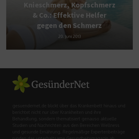
Knieschmerz, Kopfschmerz
& Co.: Effektive Helfer
gegen den Schmerz
20. Juni 2013
gesuendernet.de blickt über das Krankenbett hinaus und
berichtet nicht nur über Krankheiten und ihre
Behandlung, sondern thematisiert genauso aktuelle
Studien und Nachrichten aus den Bereichen Wellness
und gesunde Ernährung. Regelmäßige Expertenbeiträge
runden das unterhaltsame Gesundheitsmagazin ab.