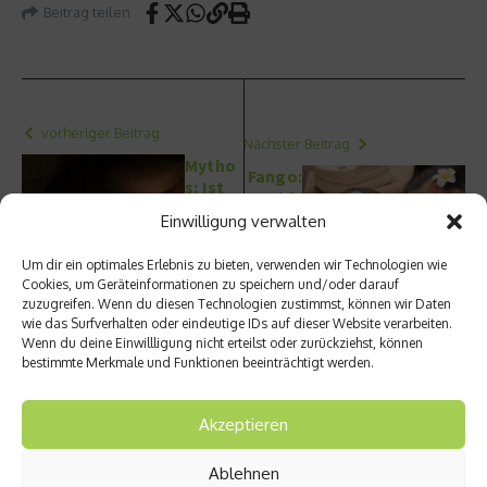
Beitrag teilen
vorheriger Beitrag
Nächster Beitrag
Mytho
Fango:
s: Ist
Wohlt
Lesen
uende
Einwilligung verwalten
im
Wirkun
Dunkel
g
Um dir ein optimales Erlebnis zu bieten, verwenden wir Technologien wie
n
durch
Cookies, um Geräteinformationen zu speichern und/oder darauf
unges
Wärme
zuzugreifen. Wenn du diesen Technologien zustimmst, können wir Daten
und?
wie das Surfverhalten oder eindeutige IDs auf dieser Website verarbeiten.
Wenn du deine Einwillligung nicht erteilst oder zurückziehst, können
bestimmte Merkmale und Funktionen beeinträchtigt werden.
Akzeptieren
Ablehnen
Ähnliche Beiträge