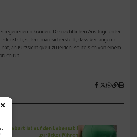
der regenerieren können. Die nächtlichen Ausflüge unter
edenklich, sofern man sicherstellt, dass bei längerer
at, an Kurzsichtigkeit zu leiden, sollte sich von einem
bruch tut.
Fehlgeburt ist auf den Lebensstil
auf
zurückzuführen
t,