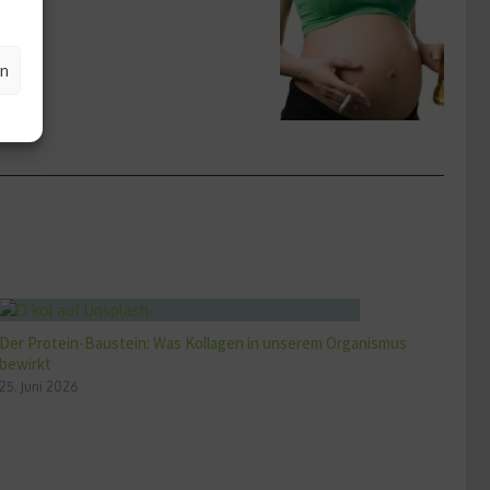
en
Der Protein-Baustein: Was Kollagen in unserem Organismus
bewirkt
25. Juni 2026