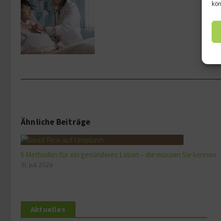
kön
Ähnliche Beiträge
5 Methoden für ein gesünderes Leben – die müssen Sie kennen
31. Juli 2026
Aktuelles