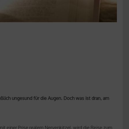
ließlich ungesund für die Augen. Doch was ist dran, am
it einer Prise realem Nervenkitzel, wird die Reise zum