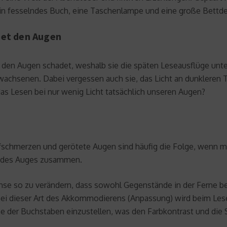
in fesselndes Buch, eine Taschenlampe und eine große Bettd
det den Augen
 den Augen schadet, weshalb sie die späten Leseausflüge unter
wachsenen. Dabei vergessen auch sie, das Licht an dunkleren T
s Lesen bei nur wenig Licht tatsächlich unseren Augen?
opfschmerzen und gerötete Augen sind häufig die Folge, wenn 
ur des Auges zusammen.
inse so zu verändern, dass sowohl Gegenstände in der Ferne b
Bei dieser Art des Akkommodierens (Anpassung) wird beim Le
öße der Buchstaben einzustellen, was den Farbkontrast und die 