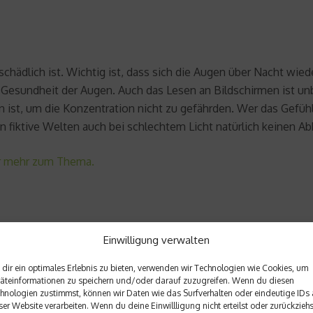
schädlich ist. Wichtig ist, dass sich die Augen über Nacht wie
d Gesundheit der Augen. Auch das Lesen an Bildschirmen ist unb
ist, um die Konzentration nicht zu gefährden. Wer das Gefühl h
n fiktive Welten auch bei schlechtem Licht natürlich keinen Ab
er mehr zum Thema.
Einwilligung verwalten
dir ein optimales Erlebnis zu bieten, verwenden wir Technologien wie Cookies, um
Nächster Beitrag
äteinformationen zu speichern und/oder darauf zuzugreifen. Wenn du diesen
?
Jede vierte 
hnologien zustimmst, können wir Daten wie das Surfverhalten oder eindeutige IDs 
ser Website verarbeiten. Wenn du deine Einwillligung nicht erteilst oder zurückziehs