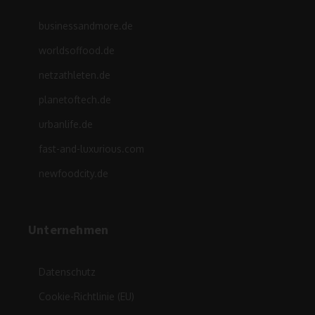
businessandmore.de
worldsoffood.de
netzathleten.de
planetoftech.de
urbanlife.de
fast-and-luxurious.com
newfoodcity.de
Unternehmen
Datenschutz
Cookie-Richtlinie (EU)