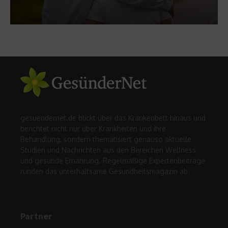
gesuendernet.de blickt über das Krankenbett hinaus und
berichtet nicht nur über Krankheiten und ihre
Behandlung, sondern thematisiert genauso aktuelle
Studien und Nachrichten aus den Bereichen Wellness
und gesunde Ernährung. Regelmäßige Expertenbeiträge
runden das unterhaltsame Gesundheitsmagazin ab.
Partner