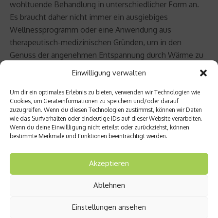
wohltuende Behandlung in unterschiedlicher Form an.
Es braucht daher nicht immer ein ausgiebiges
Wellnessprogramm oder eine Anwendung aus
therapeutisch-medizinischen Gründen, um in den
Genuss der angenehmen Entspannung durch Wärme zu
kommen. Fango trägt zu einem spürbaren Wohlbefinden
Einwilligung verwalten
bei und kann in wiederholter Form angewendet werden.
Um dir ein optimales Erlebnis zu bieten, verwenden wir Technologien wie
Cookies, um Geräteinformationen zu speichern und/oder darauf
Beitrag teilen
zuzugreifen. Wenn du diesen Technologien zustimmst, können wir Daten
wie das Surfverhalten oder eindeutige IDs auf dieser Website verarbeiten.
Wenn du deine Einwillligung nicht erteilst oder zurückziehst, können
bestimmte Merkmale und Funktionen beeinträchtigt werden.
vorheriger Beitrag
Nächster Beitrag
Akzeptieren
Jede
Das
vierte
Restle
Ablehnen
Fehlge
ss
burt
Legs
Einstellungen ansehen
ist auf
Syndro