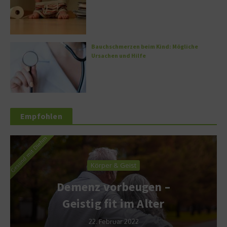
Bauchschmerzen beim Kind: Mögliche
Ursachen und Hilfe
Empfohlen
Körper & Geist
Demenz vorbeugen –
Geistig fit im Alter
22. Februar 2022