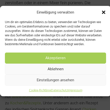
zerstoßen oder in einem Mixer fein pürieren. Die
Kokosmilch mit der Brühe, Soja Sauce, Essig und Zucker
Einwilligung verwalten
in einer separaten Schüssel vermischen.
Um dir ein optimales Erlebnis zu bieten, verwenden wir Technologien wie
Cookies, um Geräteinformationen zu speichern und/oder darauf
Das Sesamöl in einer Pfanne erhitzen, die Chili und das
zuzugreifen. Wenn du diesen Technologien zustimmst, können wir Daten
Gemüse sowie den Basilikum zugeben und alles für 5
wie das Surfverhalten oder eindeutige IDs auf dieser Website verarbeiten.
Wenn du deine Einwillligung nicht erteilst oder zurückziehst, können
Minuten anbraten. Ein Esslöffel der Currypaste zugeben
bestimmte Merkmale und Funktionen beeinträchtigt werden.
und gut verrühren. Die Kokosmilch und die
Limettenblätter zugeben und für 5 Minuten einkochen
Akzeptieren
lassen. Bei Bedarf mit der Paste nachschärfen.
Ablehnen
Guten Appetit!
Einstellungen ansehen
Cookie-Richtlinie
Datenschutz
Impressum
Auf
www.worldsoffood.de
findet Ihr weitere tolle Infos
zu
Kochen&Rezepte
. Unter anderem auch ein Rezept
des indischen Spitzenkochs Gaggan Anand:
Chicken