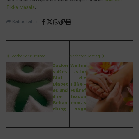
Tikka Masala
.
Beitrag teilen
vorheriger Beitrag
Nächster Beitrag
Zucker
Wellne
süßes
ss für
Blut –
die
Diabet
Füße –
es und
Fußref
ihre
lexzon
Behan
enmas
dlung
sage