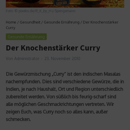
Foto: © pixelio.de/R_K_by_H-J-Spengemann
Home
/
Gesundheit
/
Gesunde Ernährung
/
Der Knochenstärker
Curry
Gesunde Ernährung
Der Knochenstärker Curry
Von
Administrator
23. November 2010
Die Gewürzmischung „Curry“ ist den indischen Masalas
nachempfunden. Dies sind verschiedene Gewürze, die in
Indien, je nach Haushalt, Ort und Region unterschiedlich
zubereitet werden. Von süßlich bis feurig-scharf sind
alle möglichen Geschmackrichtungen vertreten. Wir
zeigen Euch, was Curry noch so alles kann, außer
schmecken.