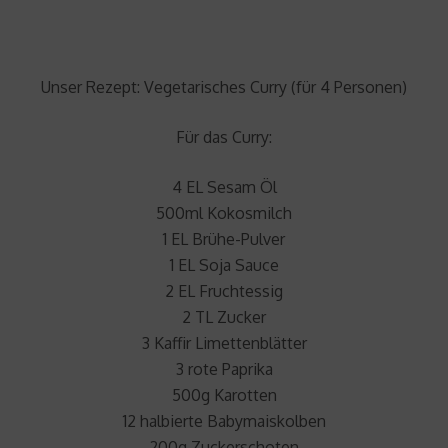
Unser Rezept: Vegetarisches Curry
(für 4 Personen)
Für das Curry:
4 EL Sesam Öl
500ml Kokosmilch
1 EL Brühe-Pulver
1 EL Soja Sauce
2 EL Fruchtessig
2 TL Zucker
3 Kaffir Limettenblätter
3 rote Paprika
500g Karotten
12 halbierte Babymaiskolben
200g Zuckerschoten