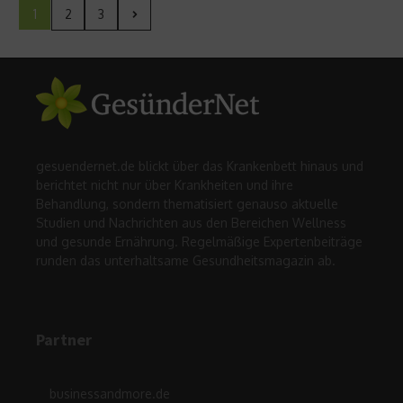
1
2
3
gesuendernet.de blickt über das Krankenbett hinaus und
berichtet nicht nur über Krankheiten und ihre
Behandlung, sondern thematisiert genauso aktuelle
Studien und Nachrichten aus den Bereichen Wellness
und gesunde Ernährung. Regelmäßige Expertenbeiträge
runden das unterhaltsame Gesundheitsmagazin ab.
Partner
businessandmore.de