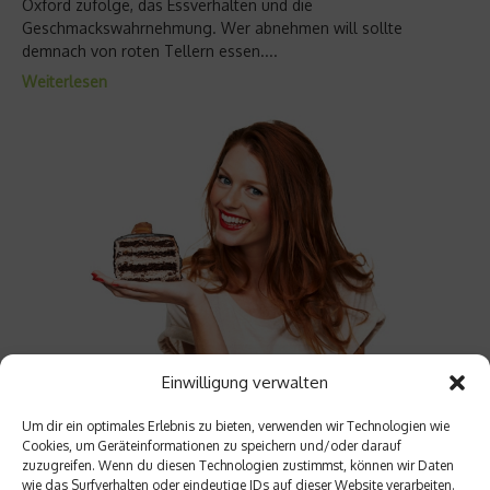
Oxford zufolge, das Essverhalten und die
Geschmackswahrnehmung. Wer abnehmen will sollte
demnach von roten Tellern essen....
Weiterlesen
Einwilligung verwalten
Gesundheitstrends & Statistiken
Deutsche können nicht auf Süßigkeiten
Um dir ein optimales Erlebnis zu bieten, verwenden wir Technologien wie
Cookies, um Geräteinformationen zu speichern und/oder darauf
verzichten
zuzugreifen. Wenn du diesen Technologien zustimmst, können wir Daten
wie das Surfverhalten oder eindeutige IDs auf dieser Website verarbeiten.