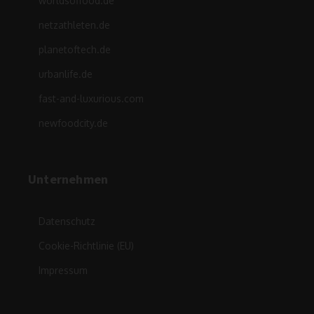
worldsoffood.de
netzathleten.de
planetoftech.de
urbanlife.de
fast-and-luxurious.com
newfoodcity.de
Unternehmen
Datenschutz
Cookie-Richtlinie (EU)
Impressum