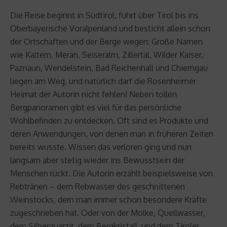
Die Reise beginnt in Südtirol, führt über Tirol bis ins
Oberbayerische Voralpenland und besticht allein schon
der Ortschaften und der Berge wegen: Große Namen
wie Kaltern, Meran, Seiseralm, Zillertal, Wilder Kaiser,
Paznaun, Wendelstein, Bad Reichenhall und Chiemgau
liegen am Weg, und natürlich darf die Rosenheimer
Heimat der Autorin nicht fehlen! Neben tollen
Bergpanoramen gibt es viel für das persönliche
Wohlbefinden zu entdecken. Oft sind es Produkte und
deren Anwendungen, von denen man in früheren Zeiten
bereits wusste. Wissen das verloren ging und nun
langsam aber stetig wieder ins Bewusstsein der
Menschen rückt. Die Autorin erzählt beispielsweise von
Rebtränen – dem Rebwasser des geschnittenen
Weinstocks, dem man immer schon besondere Kräfte
zugeschrieben hat. Oder von der Molke, Quellwasser,
dem Silberquarzit, dem Bergkristall, und dem Tiroler