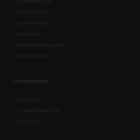
worldsoffood.de
netzathleten.de
planetoftech.de
urbanlife.de
fast-and-luxurious.com
newfoodcity.de
Unternehmen
Datenschutz
Cookie-Richtlinie (EU)
Impressum