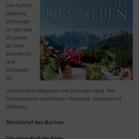
Die Autorin
Adelheid
Wanninger
ist seit über
20 Jahren
als freie
Journalistin
und
Fotografin
für
verschiedene Magazine und Zeitungen tätig. Ihre
Schwerpunkte sind Reisen, Hotellerie, Kulinarik und
Wellness.
Steckbrief des Buches
Die ganze Kraft der Alpen