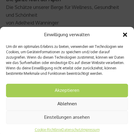
Die Schätze unserer Berge für Wellness, Gesundheit
und Schönheit
von Adelheid Wanninger
Einwilligung verwalten
durchgehend farbig bebildert
214 Seiten
Um dir ein optimales Erlebnis zu bieten, verwenden wir Technologien wie
Cookies, um Geräteinformationen zu speichern und/oder darauf
Stocker Leopold Verlag
zuzugreifen. Wenn du diesen Technologien zustimmst, können wir Daten
wie das Surfverhalten oder eindeutige IDs auf dieser Website verarbeiten.
Beitrag teilen
Wenn du deine Einwillligung nicht erteilst oder zurückziehst, können
bestimmte Merkmale und Funktionen beeinträchtigt werden.
Akzeptieren
vorheriger Beitrag
Nächster Beitrag
Ablehnen
Hausm
Natürli
ittel
che
Einstellungen ansehen
gegen
Verhüt
Mücke
ung –
Cookie-Richtlinie
Datenschutz
Impressum
nstich
welche