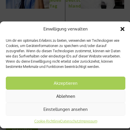
Tag
hland
Einwilligung verwalten
Um dir ein optimales Erlebnis zu bieten, verwenden wir Technologien wie
Cookies, um Geräteinformationen zu speichern und/oder darauf
Ähnliche Beiträge
zuzugreifen. Wenn du diesen Technologien zustimmst, können wir Daten
wie das Surfverhalten oder eindeutige IDs auf dieser Website verarbeiten.
Wenn du deine Einwillligung nicht erteilst oder zurückziehst, können
Welche Flohsamenschalen sollte ich kaufen?
bestimmte Merkmale und Funktionen beeinträchtigt werden.
21. Mai 2026
Gesundheit
neu denken:
Akzeptieren
Wie MoleQla
Longevity
Ablehnen
revolutionier
30. September
Einstellungen ansehen
2025
Cookie-Richtlinie
Datenschutz
Impressum