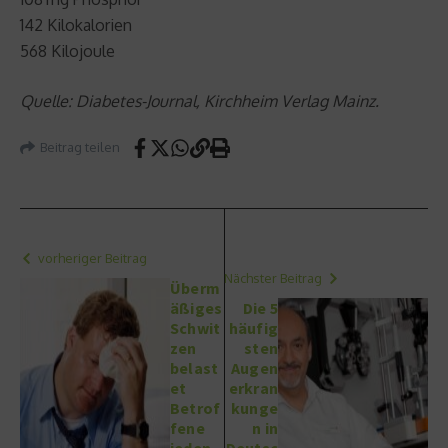
142 Kilokalorien
568 Kilojoule
Quelle: Diabetes-Journal, Kirchheim Verlag Mainz.
Beitrag teilen
vorheriger Beitrag
Nächster Beitrag
Überm
äßiges
Die 5
Schwit
häufig
zen
sten
belast
Augen
et
erkran
Betrof
kunge
fene
n in
jeden
Deutsc