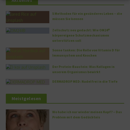
Aktuelles
5 Methoden für ein gesünderes Leben – die
müssen Sie kennen
Zellschutz neu gedacht: Wie OM24®
körpereigene Schutzmechanismen
unterstützen soll
Sonne tanken: Die Rolle von Vitamin D für
Immunsystem und Knochen
Der Protein-Baustein: Was Kollagen in
unserem Organismus bewirkt
DERMADROP MED: Nadelfrei in die Tiefe
Meistgelesen
Wo habe ich nur wieder meinen Kopf? – Das
Problem mit dem Gedächtnis