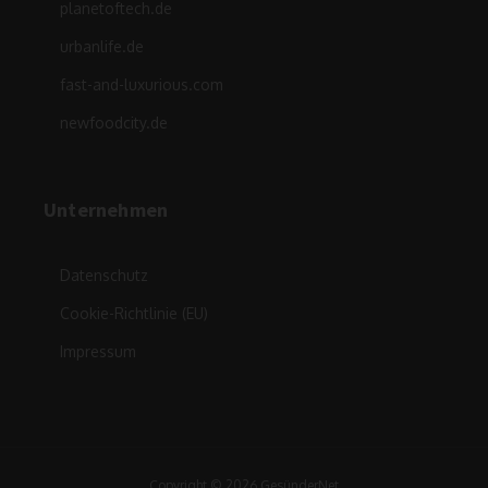
planetoftech.de
urbanlife.de
fast-and-luxurious.com
newfoodcity.de
Unternehmen
Datenschutz
Cookie-Richtlinie (EU)
Impressum
Copyright © 2026 GesünderNet