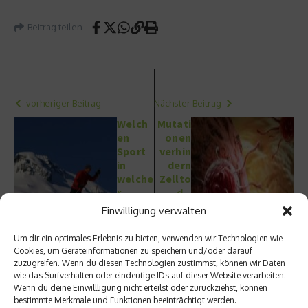
Beitrag teilen
vorheriger Beitrag
Nächster Beitrag
Welch
Mutati
en
onen
Sport
verhin
in
dern
welche
Zellto
r
d –
Jahres
Neue
Einwilligung verwalten
zeit?
Erkenn
tnis in
Um dir ein optimales Erlebnis zu bieten, verwenden wir Technologien wie
der
Cookies, um Geräteinformationen zu speichern und/oder darauf
Krebsf
zuzugreifen. Wenn du diesen Technologien zustimmst, können wir Daten
orschu
wie das Surfverhalten oder eindeutige IDs auf dieser Website verarbeiten.
ng
Wenn du deine Einwillligung nicht erteilst oder zurückziehst, können
bestimmte Merkmale und Funktionen beeinträchtigt werden.