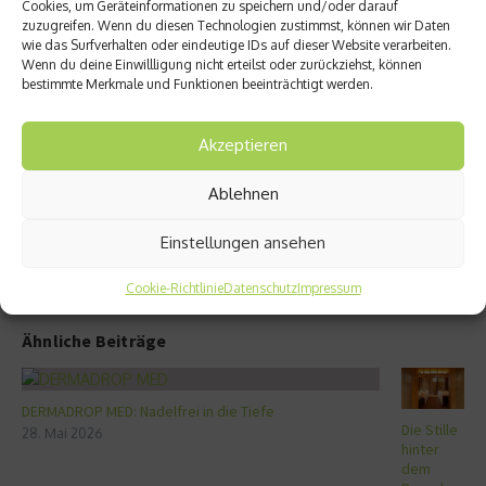
Cookies, um Geräteinformationen zu speichern und/oder darauf
Co. –
vor –
zuzugreifen. Wenn du diesen Technologien zustimmst, können wir Daten
Gesun
Vorsic
wie das Surfverhalten oder eindeutige IDs auf dieser Website verarbeiten.
d, aber
ht im
Wenn du deine Einwillligung nicht erteilst oder zurückziehst, können
nur in
Umgan
bestimmte Merkmale und Funktionen beeinträchtigt werden.
der
g mit
richtig
Feuer
en
werks
Akzeptieren
Dosis
körper
n
Ablehnen
Einstellungen ansehen
Cookie-Richtlinie
Datenschutz
Impressum
Ähnliche Beiträge
DERMADROP MED: Nadelfrei in die Tiefe
Die Stille
28. Mai 2026
hinter
dem