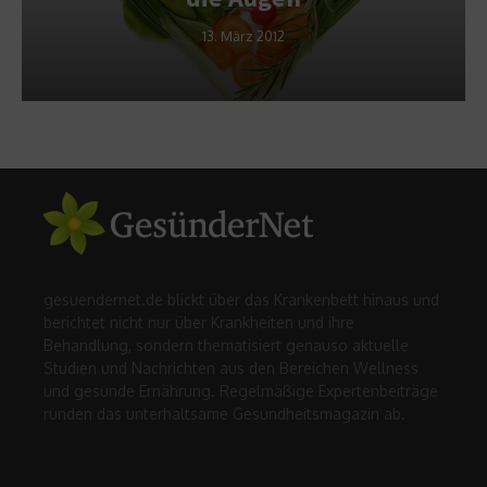
13. März 2012
gesuendernet.de blickt über das Krankenbett hinaus und
berichtet nicht nur über Krankheiten und ihre
Behandlung, sondern thematisiert genauso aktuelle
Studien und Nachrichten aus den Bereichen Wellness
und gesunde Ernährung. Regelmäßige Expertenbeiträge
runden das unterhaltsame Gesundheitsmagazin ab.