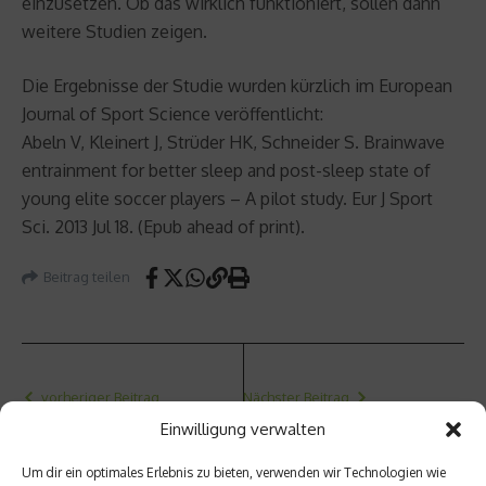
einzusetzen. Ob das wirklich funktioniert, sollen dann
weitere Studien zeigen.
Die Ergebnisse der Studie wurden kürzlich im European
Journal of Sport Science veröffentlicht:
Abeln V, Kleinert J, Strüder HK, Schneider S. Brainwave
entrainment for better sleep and post-sleep state of
young elite soccer players – A pilot study. Eur J Sport
Sci. 2013 Jul 18. (Epub ahead of print).
Beitrag teilen
vorheriger Beitrag
Nächster Beitrag
Einwilligung verwalten
Zimt,
Sicher
Vanille
heit
und
geht
Um dir ein optimales Erlebnis zu bieten, verwenden wir Technologien wie