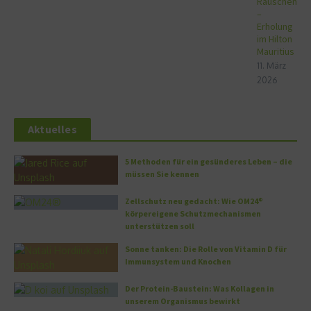
Rauschen
–
Erholung
im Hilton
Mauritius
11. März
2026
Aktuelles
5 Methoden für ein gesünderes Leben – die
müssen Sie kennen
Zellschutz neu gedacht: Wie OM24®
körpereigene Schutzmechanismen
unterstützen soll
Sonne tanken: Die Rolle von Vitamin D für
Immunsystem und Knochen
Der Protein-Baustein: Was Kollagen in
unserem Organismus bewirkt