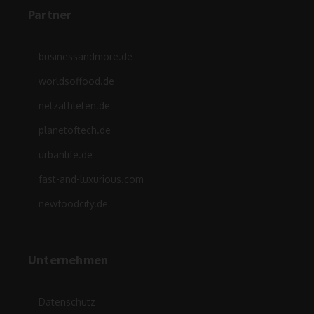
Partner
businessandmore.de
worldsoffood.de
netzathleten.de
planetoftech.de
urbanlife.de
fast-and-luxurious.com
newfoodcity.de
Unternehmen
Datenschutz