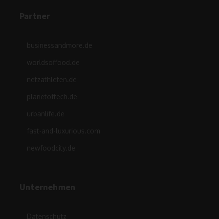
Partner
businessandmore.de
worldsoffood.de
netzathleten.de
planetoftech.de
urbanlife.de
fast-and-luxurious.com
newfoodcity.de
Unternehmen
Datenschutz