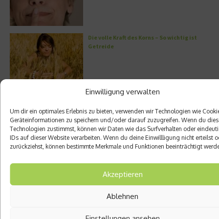
Die volle Kraft des Korns – So wichtig ist
Getreide
Einwilligung verwalten
Entzündung der Nebenhöhlen: Symptome
und verschiedene Formen
Um dir ein optimales Erlebnis zu bieten, verwenden wir Technologien wie Cooki
Geräteinformationen zu speichern und/oder darauf zuzugreifen. Wenn du die
Technologien zustimmst, können wir Daten wie das Surfverhalten oder eindeut
IDs auf dieser Website verarbeiten. Wenn du deine Einwillligung nicht erteilst o
zurückziehst, können bestimmte Merkmale und Funktionen beeinträchtigt werd
Welches Ashwagandha sollte ich kaufen?
Akzeptieren
Ablehnen
Stuhlgang – wie oft ist eigentlich normal?
Einstellungen ansehen