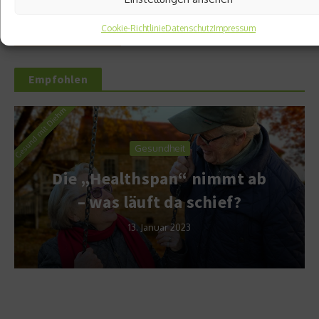
Cookie-Richtlinie
Datenschutz
Impressum
Empfohlen
Gesundheit
Die „Healthspan“ nimmt ab
– was läuft da schief?
13. Januar 2023