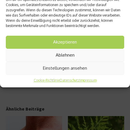
Unfall-
Cookies, um Geräteinformationen zu speichern und/oder darauf
Studie:
zuzugreifen. Wenn du diesen Technologien zustimmst, können wir Daten
Was
wie das Surfverhalten oder eindeutige IDs auf dieser Website verarbeiten.
der
Nächster Beitrag
Wenn du deine Einwillligung nicht erteilst oder zurückziehst, können
Unters
bestimmte Merkmale und Funktionen beeinträchtigt werden.
Creme
chied
s ohne
zwisch
Konser
Akzeptieren
en
vierun
Frauen
gsstof
und
Ablehnen
fe im
Männe
Test
rn ist
Einstellungen ansehen
Cookie-Richtlinie
Datenschutz
Impressum
Ähnliche Beiträge