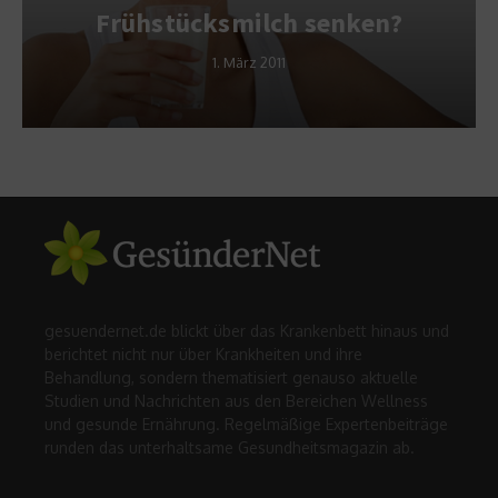
Frühstücksmilch senken?
1. März 2011
gesuendernet.de blickt über das Krankenbett hinaus und
berichtet nicht nur über Krankheiten und ihre
Behandlung, sondern thematisiert genauso aktuelle
Studien und Nachrichten aus den Bereichen Wellness
und gesunde Ernährung. Regelmäßige Expertenbeiträge
runden das unterhaltsame Gesundheitsmagazin ab.