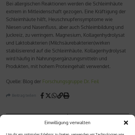
Bei allergischen Reaktionen werden die Schleimhäute
extrem in Mitleidenschaft gezogen. Eine Kräftigung der
Schleimhäute hilft, Heuschnupfensymptome wie
Niesen und Nasenfluss, aber auch Schleimbildung und
Juckreiz, zu verringern. Magnesium, Kollagenhydrolysat
und Laktobakterien (Milchsäurebakterien)wirken
stabilisierend auf die Schleimhäute. Kollagenhydrolysat
wird häufig in Nahrungsergänzungsmitteln und
Produkten, mit hohem Proteingehalt verwendet.
Quelle: Blog der
Forschungsgruppe Dr. Feil
Beitrag teilen
Einwilligung verwalten
vorheriger Beitrag
Um dir ein optimales Erlebnis zu bieten, verwenden wir Technologien wie