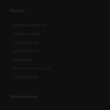
Partner
businessandmore.de
worldsoffood.de
netzathleten.de
planetoftech.de
urbanlife.de
fast-and-luxurious.com
newfoodcity.de
Unternehmen