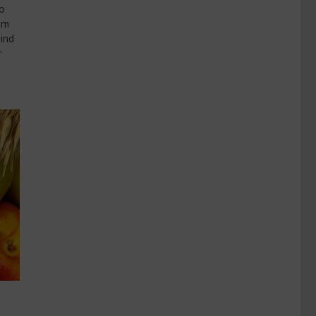
so
um
sind
r