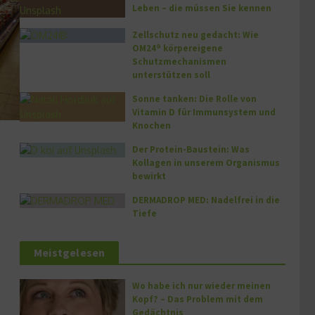
Leben – die müssen Sie kennen
Zellschutz neu gedacht: Wie
OM24® körpereigene
Schutzmechanismen
unterstützen soll
Sonne tanken: Die Rolle von
Vitamin D für Immunsystem und
Knochen
Der Protein-Baustein: Was
Kollagen in unserem Organismus
bewirkt
DERMADROP MED: Nadelfrei in die
Tiefe
Meistgelesen
Wo habe ich nur wieder meinen
Kopf? – Das Problem mit dem
Gedächtnis