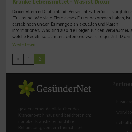
Kranke Lebensmittel – Was ist Dioxin
Dioxin-Alarm in Deutschland. Verseuchtes Tierfutter sorgt derz
für Unruhe. Wie viele Tiere dieses Futter bekommen haben, ist
derzeit noch unklar. Es mangelt an aktuellen und klaren
Informationen. Was sind also die Folgen für den Verbraucher, 
welche Regeln sollte man achten und was ist eigentlich Dioxin?
Weiterlesen
1
2
Partne
busines
gesuendernet.de blickt über das
worldso
Krankenbett hinaus und berichtet nicht
nur über Krankheiten und ihre
netzath
Behandlung, sondern thematisiert