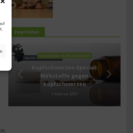
auf
t,
Empfohlen
en
Krankheiten & Beschwerden
Kopfschmerzen-Special:
Wirkstoffe gegen
Kopfschmerzen
1. Februar 2013
cht