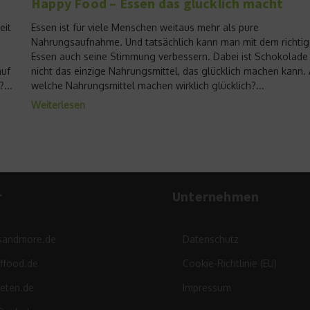
Happy Food – Essen das glücklich macht
eit
Essen ist für viele Menschen weitaus mehr als pure
Nahrungsaufnahme. Und tatsächlich kann man mit dem richti
Essen auch seine Stimmung verbessern. Dabei ist Schokolade
auf
nicht das einzige Nahrungsmittel, das glücklich machen kann.
...
welche Nahrungsmittel machen wirklich glücklich?...
Weiterlesen
r
Unternehmen
sandmore.de
Datenschutz
ffood.de
Cookie-Richtlinie (EU)
leten.de
Impressum