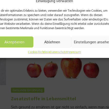
hen.
Einwilligung verwalten
Essstörung, die ebenfalls verheerende Wirkungen haben kann:
Orthorexie. Der Betroffene ist hierbei von einer gesunden
dir ein optimales Erlebnis zu bieten, verwenden wir Technologien wie Cookies, um
Ernährung förmlich besessen…...
äteinformationen zu speichern und/oder darauf zuzugreifen. Wenn du diesen
Weiterlesen
hnologien zustimmst, können wir Daten wie das Surfverhalten oder eindeutige IDs 
ser Website verarbeiten. Wenn du deine Einwillligung nicht erteilst oder zurückziehs
nen bestimmte Merkmale und Funktionen beeinträchtigt werden.
Akzeptieren
Ablehnen
Einstellungen anseh
Experteninterviews
Cookie-Richtlinie
Datenschutz
Impressum
Natürlich schmerzfrei – Wie
ONEflow Regelschmerzen
effektiv lindert
21. Juli 2025
Gesunde Ernährung
Zusatzstoffe in Lebensmittel
Sich gesund zu ernähren ist gar nicht so einfach, wenn man ni