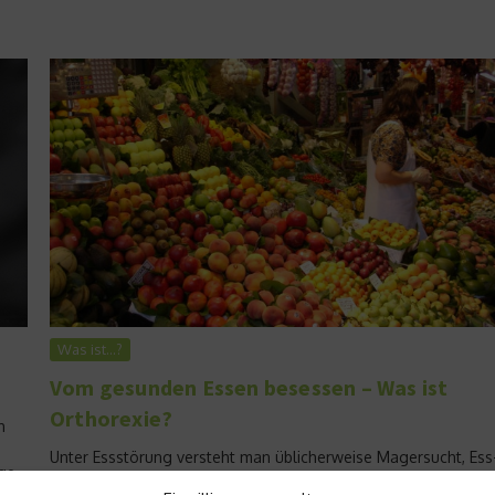
Was ist…?
Vom gesunden Essen besessen – Was ist
Orthorexie?
h
Unter Essstörung versteht man üblicherweise Magersucht, Ess
ige
Brechsucht und Fresssucht. Es gibt jedoch eine neue Form der