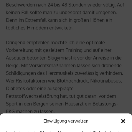
Beschwerden nach 24 bis 48 Stunden wieder völlig. Auf
keinen Fall sollte man zu unbesorgt damit umgehen.
Denn im Extremfall kann sich in großen Höhen ein
tödliches Hirnödem entwickeln.
Dringend empfehlen möchte ich eine optimale
Vorbereitung mit gezieltem Training und auf einer
Ausdauer betonten Skigymnastik vor der Anreise in die
Berge. Mit Vorsichtsmaßnahmen lassen sich drohende
Schädigungen des Herzmuskels zuverlässig verhindern.
Wer Risikofaktoren wie Bluthochdruck, Nikotinabusus,
Diabetes oder eine ausgeprägte
Fettstoffwechselstörung hat, tut gut daran, vor dem
Sport in den Bergen seinen Hausarzt ein Belastungs-
EKG machen zu lassen.
Einwilligung verwalten
Zur Person