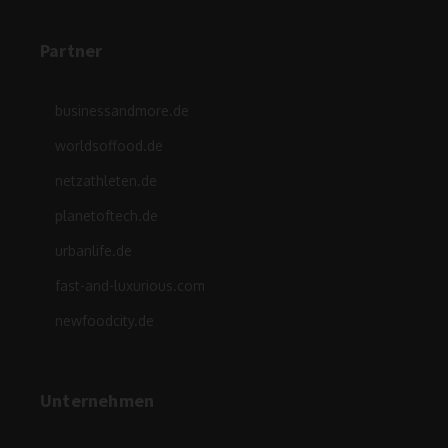
Partner
businessandmore.de
worldsoffood.de
netzathleten.de
planetoftech.de
urbanlife.de
fast-and-luxurious.com
newfoodcity.de
Unternehmen