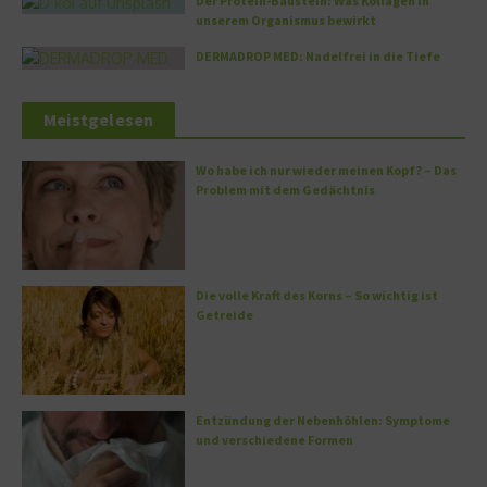
Der Protein-Baustein: Was Kollagen in
unserem Organismus bewirkt
DERMADROP MED: Nadelfrei in die Tiefe
Meistgelesen
Wo habe ich nur wieder meinen Kopf? – Das
Problem mit dem Gedächtnis
Die volle Kraft des Korns – So wichtig ist
Getreide
Entzündung der Nebenhöhlen: Symptome
und verschiedene Formen