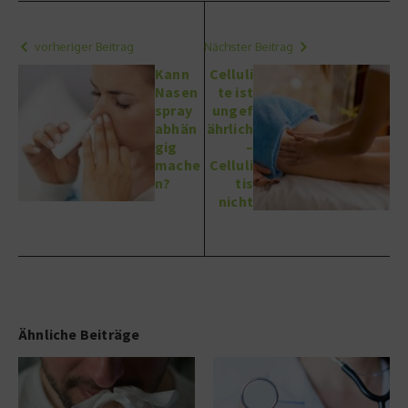
vorheriger Beitrag
Nächster Beitrag
Kann
Celluli
Nasen
te ist
spray
ungef
abhän
ährlich
gig
–
mache
Celluli
n?
tis
nicht
Ähnliche Beiträge