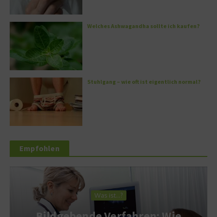
Welches Ashwagandha sollte ich kaufen?
Stuhlgang – wie oft ist eigentlich normal?
Empfohlen
Was ist…?
Bildgebende Verfahren: Wie