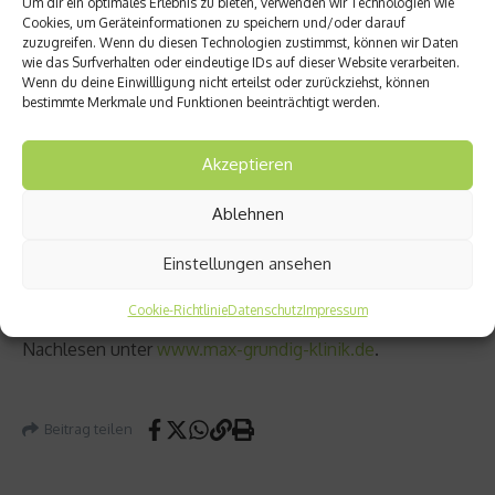
Um dir ein optimales Erlebnis zu bieten, verwenden wir Technologien wie
Cookies, um Geräteinformationen zu speichern und/oder darauf
Prof. Dr. med. Curt Diehm
zuzugreifen. Wenn du diesen Technologien zustimmst, können wir Daten
zählt zu den führenden
wie das Surfverhalten oder eindeutige IDs auf dieser Website verarbeiten.
Wenn du deine Einwillligung nicht erteilst oder zurückziehst, können
Medizinern im Südwesten
bestimmte Merkmale und Funktionen beeinträchtigt werden.
Deutschlands, er ist Autor
zahlreicher Fach- und
Akzeptieren
Patientenbücher und
langjähriger Präsident der
Ablehnen
Deutschen Gesellschaft für
Gefäßmedizin. Seit Mitte 2014
Einstellungen ansehen
leitet er als Ärztlicher Direktor die renommierte Max
Cookie-Richtlinie
Datenschutz
Impressum
Grundig Klinik in Bühl. Alle Beiträge dieser Serie zum
Nachlesen unter
www.max-grundig-klinik.de
.
Beitrag teilen