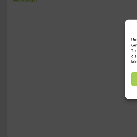
Weiterlesen
Um 
Ger
Tec
die
kön