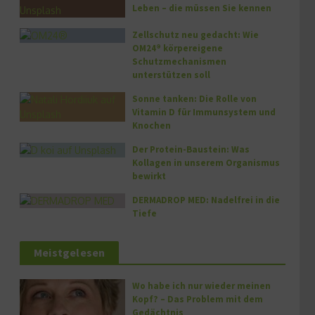
Leben – die müssen Sie kennen
Zellschutz neu gedacht: Wie
OM24® körpereigene
Schutzmechanismen
unterstützen soll
Sonne tanken: Die Rolle von
Vitamin D für Immunsystem und
Knochen
Der Protein-Baustein: Was
Kollagen in unserem Organismus
bewirkt
DERMADROP MED: Nadelfrei in die
Tiefe
Meistgelesen
Wo habe ich nur wieder meinen
Kopf? – Das Problem mit dem
Gedächtnis