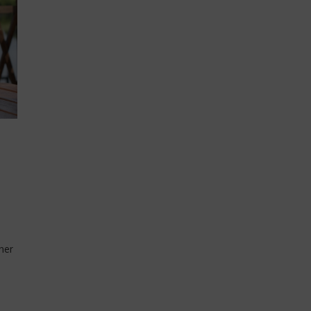
her
e