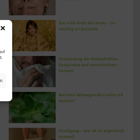
Die volle Kraft des Korns – So
wichtig ist Getreide
auf
t,
Entzündung der Nebenhöhlen:
Symptome und verschiedene
Formen
en
Welches Ashwagandha sollte ich
kaufen?
Stuhlgang – wie oft ist eigentlich
normal?