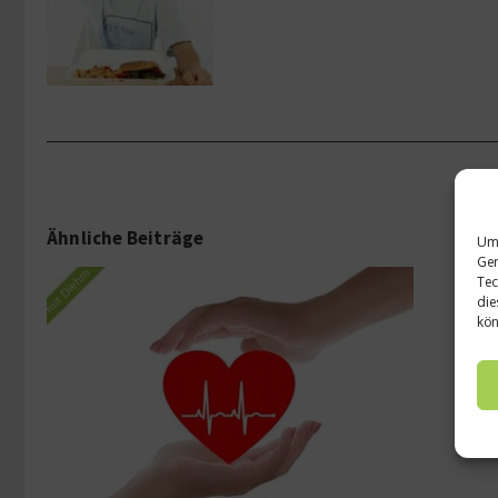
Ähnliche Beiträge
Um 
Ger
Tec
die
kön