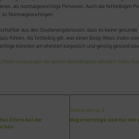
lieren, als normalgewichtige Personen. Auch die fettleibigen
z zu Normalgewichtigen.
nschaftler aus den Studienergebnissen, dass es keine gesunde 
dazu führen. Als fettleibig gilt, wer einen Body-Mass-Index vo
htige könnten am ehesten körperlich und geistig gesund leb
/mehr-stoerungen-im-gehirn-fettleibigkeit-erhoeht-risiko-fu
Nächster Beitrag
as Eltern bei der
Magersüchtige sind nur bei s
machen