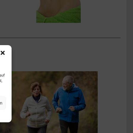
auf
t,
en