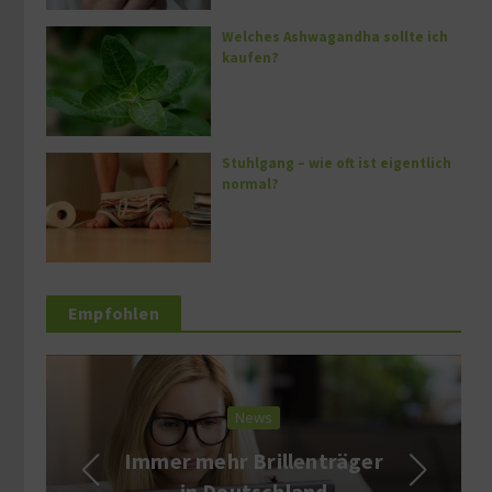
Welches Ashwagandha sollte ich
kaufen?
Stuhlgang – wie oft ist eigentlich
normal?
Empfohlen
News
Immer mehr Brillenträger
in Deutschland