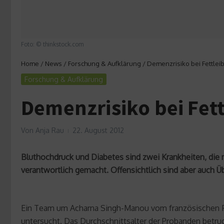
Foto: © thinkstock.com
Home
/
News
/
Forschung & Aufklärung
/
Demenzrisiko bei Fettlei
Forschung & Aufklärung
Demenzrisiko bei Fet
Von
Anja Rau
22. August 2012
Bluthochdruck und Diabetes sind zwei Krankheiten, di
verantwortlich gemacht. Offensichtlich sind aber auch Ü
Ein Team um Acharna Singh-Manou vom französischen For
untersucht. Das Durchschnittsalter der Probanden betru