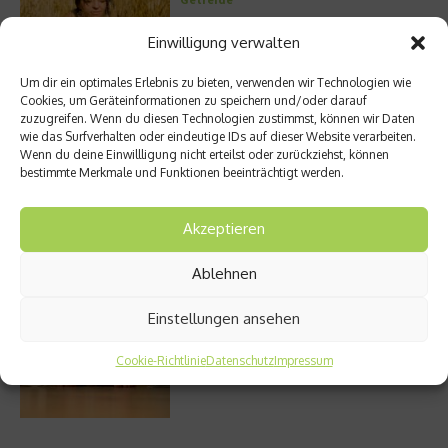
Einwilligung verwalten
Um dir ein optimales Erlebnis zu bieten, verwenden wir Technologien wie
Entzündung der Nebenhöhlen: Symptome
Cookies, um Geräteinformationen zu speichern und/oder darauf
und verschiedene Formen
zuzugreifen. Wenn du diesen Technologien zustimmst, können wir Daten
wie das Surfverhalten oder eindeutige IDs auf dieser Website verarbeiten.
Wenn du deine Einwillligung nicht erteilst oder zurückziehst, können
bestimmte Merkmale und Funktionen beeinträchtigt werden.
Welches Ashwagandha sollte ich kaufen?
Akzeptieren
Ablehnen
Einstellungen ansehen
Stuhlgang – wie oft ist eigentlich normal?
Cookie-Richtlinie
Datenschutz
Impressum