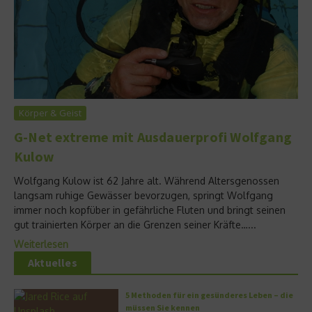
Körper & Geist
G-Net extreme mit Ausdauerprofi Wolfgang
Kulow
Wolfgang Kulow ist 62 Jahre alt. Während Altersgenossen
langsam ruhige Gewässer bevorzugen, springt Wolfgang
immer noch kopfüber in gefährliche Fluten und bringt seinen
gut trainierten Körper an die Grenzen seiner Kräfte…...
Weiterlesen
Aktuelles
5 Methoden für ein gesünderes Leben – die
müssen Sie kennen