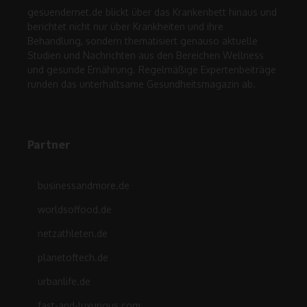
gesuendernet.de blickt über das Krankenbett hinaus und
berichtet nicht nur über Krankheiten und ihre
Behandlung, sondern thematisiert genauso aktuelle
Studien und Nachrichten aus den Bereichen Wellness
und gesunde Ernährung. Regelmäßige Expertenbeiträge
runden das unterhaltsame Gesundheitsmagazin ab.
Partner
businessandmore.de
worldsoffood.de
netzathleten.de
planetoftech.de
urbanlife.de
fast-and-luxurious.com