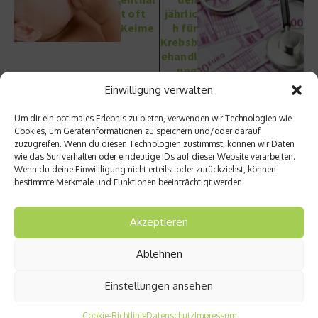
t oft
jährlic
Keime
h für
Krebsb
ehandl
ung
Einwilligung verwalten
Um dir ein optimales Erlebnis zu bieten, verwenden wir Technologien wie
Cookies, um Geräteinformationen zu speichern und/oder darauf
zuzugreifen. Wenn du diesen Technologien zustimmst, können wir Daten
wie das Surfverhalten oder eindeutige IDs auf dieser Website verarbeiten.
Wenn du deine Einwillligung nicht erteilst oder zurückziehst, können
Ähnliche Beiträge
bestimmte Merkmale und Funktionen beeinträchtigt werden.
Akzeptieren
Ablehnen
Einstellungen ansehen
Narkose bei Zahnarztangst –
CBD: Geheimtipp gegen
Vor- und Nachteile
Hautkrankheiten
Cookie-Richtlinie
Datenschutz
Impressum