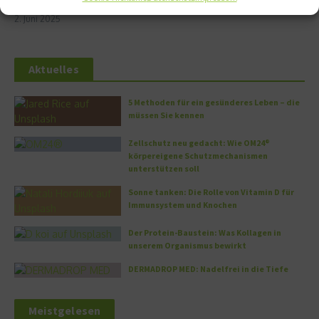
verschiedener Vari ...
18. Dezember 2023
2. Juni 2025
Aktuelles
5 Methoden für ein gesünderes Leben – die
müssen Sie kennen
Zellschutz neu gedacht: Wie OM24®
körpereigene Schutzmechanismen
unterstützen soll
Sonne tanken: Die Rolle von Vitamin D für
Immunsystem und Knochen
Der Protein-Baustein: Was Kollagen in
unserem Organismus bewirkt
DERMADROP MED: Nadelfrei in die Tiefe
Meistgelesen