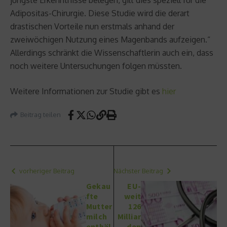
Adipositas-Chirurgie. Diese Studie wird die derart
drastischen Vorteile nun erstmals anhand der
zweiwöchigen Nutzung eines Magenbands aufzeigen.“
Allerdings schränkt die Wissenschaftlerin auch ein, dass
noch weitere Untersuchungen folgen müssten.
Weitere Informationen zur Studie gibt es
hier
Beitrag teilen
vorheriger Beitrag
Nächster Beitrag
Gekau
EU-
fte
weit
Mutter
126
milch
Milliar
enthäl
den