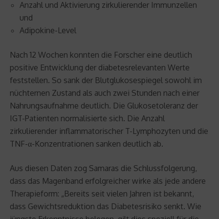
Anzahl und Aktivierung zirkulierender Immunzellen
und
Adipokine-Level
Nach 12 Wochen konnten die Forscher eine deutlich
positive Entwicklung der diabetesrelevanten Werte
feststellen. So sank der Blutglukosespiegel sowohl im
nüchternen Zustand als auch zwei Stunden nach einer
Nahrungsaufnahme deutlich. Die Glukosetoleranz der
IGT-Patienten normalisierte sich. Die Anzahl
zirkulierender inflammatorischer T-Lymphozyten und die
TNF-α-Konzentrationen sanken deutlich ab.
Aus diesen Daten zog Samaras die Schlussfolgerung,
dass das Magenband erfolgreicher wirke als jede andere
Therapieform: „Bereits seit vielen Jahren ist bekannt,
dass Gewichtsreduktion das Diabetesrisiko senkt. Wie
jüngste Erkenntnisse belegen, gilt dies speziell für die