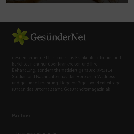
gesuendernet.de blickt über das Krankenbett hinaus und
berichtet nicht nur über Krankheiten und ihre
Behandlung, sondern thematisiert genauso aktuelle
Studien und Nachrichten aus den Bereichen Wellness
und gesunde Ernährung. Regelmäßige Expertenbeiträge
runden das unterhaltsame Gesundheitsmagazin ab.
Partner
businessandmore.de