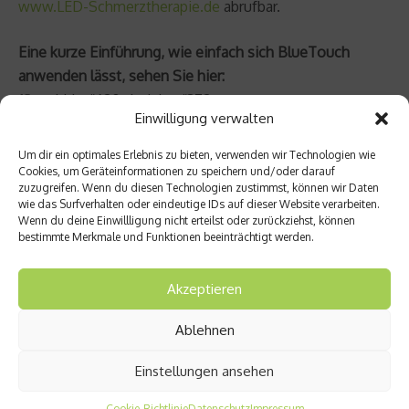
www.LED-Schmerztherapie.de
abrufbar.
Eine kurze Einführung, wie einfach sich BlueTouch
anwenden lässt, sehen Sie hier:
{flv width=“620″ height=“372″
Einwilligung verwalten
img=“/images/stories/specials/videos/anwendung-
video-thumb3.jpg“}Philips_BlueTouch_How-to-
Um dir ein optimales Erlebnis zu bieten, verwenden wir Technologien wie
use_deutsch_640{/flv}
Cookies, um Geräteinformationen zu speichern und/oder darauf
zuzugreifen. Wenn du diesen Technologien zustimmst, können wir Daten
wie das Surfverhalten oder eindeutige IDs auf dieser Website verarbeiten.
Beitrag teilen
Wenn du deine Einwillligung nicht erteilst oder zurückziehst, können
bestimmte Merkmale und Funktionen beeinträchtigt werden.
Akzeptieren
vorheriger Beitrag
Nächster Beitrag
Ablehnen
Kritik
Anwen
an
dung
Einstellungen ansehen
Aussch
bei
reibun
chroni
Cookie-Richtlinie
Datenschutz
Impressum