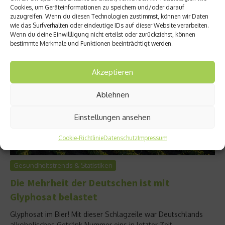
Cookies, um Geräteinformationen zu speichern und/oder darauf
voll im europäischen Trend....
zuzugreifen. Wenn du diesen Technologien zustimmst, können wir Daten
Weiterlesen
wie das Surfverhalten oder eindeutige IDs auf dieser Website verarbeiten.
Wenn du deine Einwillligung nicht erteilst oder zurückziehst, können
bestimmte Merkmale und Funktionen beeinträchtigt werden.
Akzeptieren
Ablehnen
Einstellungen ansehen
Cookie-Richtlinie
Datenschutz
Impressum
Gesundheitstrends & Statistiken
Die Mehrheit der Deutschen ist mit
Glyphosat belastet
Glyphosat im Bier! Mit dieser Schlagzeile war Deutschlands
alkoholisches Getränk Nummer eins in letzter Zeit