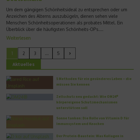
Um dem gängigen Schönheitsideal zu entsprechen oder um
Anzeichen des Alterns auszubügeln, dienen sehen viele
Menschen Schönheitsoperationen als probates Mittel. Ein
Überblick über die häufigsten Schönheits-OPs....
Weiterlesen
1
2
3
...
5
Aktuelles
5 Methoden für ein gesünderes Leben – die
müssen Sie kennen
Zellschutz neu gedacht: Wie OM24®
körpereigene Schutzmechanismen
unterstützen soll
Sonne tanken: Die Rolle von Vitamin D für
Immunsystem und Knochen
Der Protein-Baustein: Was Kollagen in