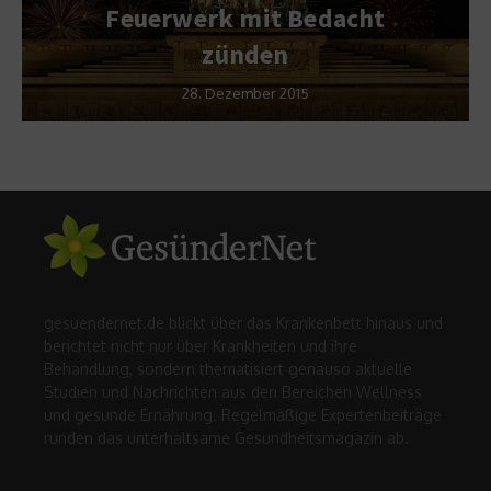
Feuerwerk mit Bedacht
zünden
28. Dezember 2015
gesuendernet.de blickt über das Krankenbett hinaus und
berichtet nicht nur über Krankheiten und ihre
Behandlung, sondern thematisiert genauso aktuelle
Studien und Nachrichten aus den Bereichen Wellness
und gesunde Ernährung. Regelmäßige Expertenbeiträge
runden das unterhaltsame Gesundheitsmagazin ab.