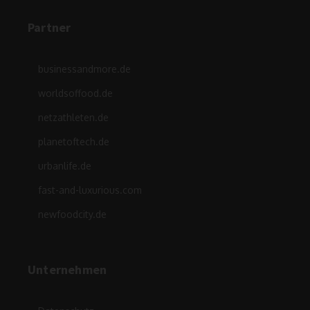
Partner
businessandmore.de
worldsoffood.de
netzathleten.de
planetoftech.de
urbanlife.de
fast-and-luxurious.com
newfoodcity.de
Unternehmen