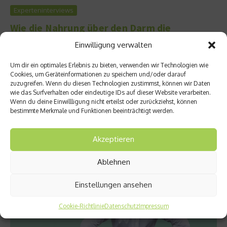
Experteninterviews
Wie die Nahrung über den Darm die
Stimmung beeinflusst
Einwilligung verwalten
Empfindungen wie Stress oder Angst machen sich oftmals als
Um dir ein optimales Erlebnis zu bieten, verwenden wir Technologien wie
flaues Gefühl im Bauch bemerkbar. Auf anstrengende Zeiten
Cookies, um Geräteinformationen zu speichern und/oder darauf
reagiert der Darm bei einigen Menschen sogar mit Durchfall
zuzugreifen. Wenn du diesen Technologien zustimmst, können wir Daten
oder Verstopfung. Jedoch nimmt er umgekehrt auch Einfluss
wie das Surfverhalten oder eindeutige IDs auf dieser Website verarbeiten.
Wenn du deine Einwillligung nicht erteilst oder zurückziehst, können
auf die Stimmung. Viele kennen zum Beispiel das Phänomen,
bestimmte Merkmale und Funktionen beeinträchtigt werden.
bei Hunger schlechte Laune zu bekommen. Dr. Susanne Fink-
Tornau, Ernährungsberaterin und Ökotrophologin,...
Weiterlesen
Akzeptieren
Ablehnen
Einstellungen ansehen
Cookie-Richtlinie
Datenschutz
Impressum