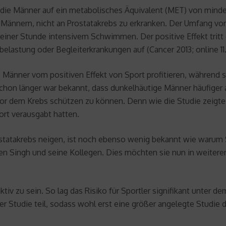
n die Männer auf ein metabolisches Äquivalent (MET) von m
n Männern, nicht an Prostatakrebs zu erkranken. Der Umfang vo
ner Stunde intensivem Schwimmen. Der positive Effekt tritt d
belastung oder Begleiterkrankungen auf (Cancer 2013; online 11.
ige Männer vom positiven Effekt von Sport profitieren, während 
chon länger war bekannt, dass dunkelhäutige Männer häufiger a
or dem Krebs schützen zu können. Denn wie die Studie zeigte
rt verausgabt hatten.
statakrebs neigen, ist noch ebenso wenig bekannt wie warum S
ten Singh und seine Kollegen. Dies möchten sie nun in weite
 aktiv zu sein. So lag das Risiko für Sportler signifikant unter
r Studie teil, sodass wohl erst eine größer angelegte Studie d