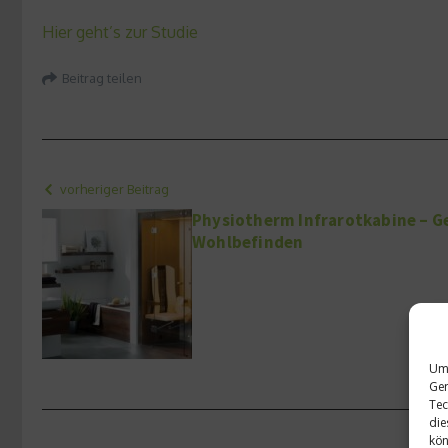
Hier geht’s zur Studie
Beitrag teilen
vorheriger Beitrag
Physiotherm Infrarotkabine – 
Wohlbefinden
Um 
Ger
Tec
die
kön