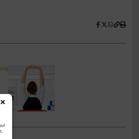
tung
auf
t,