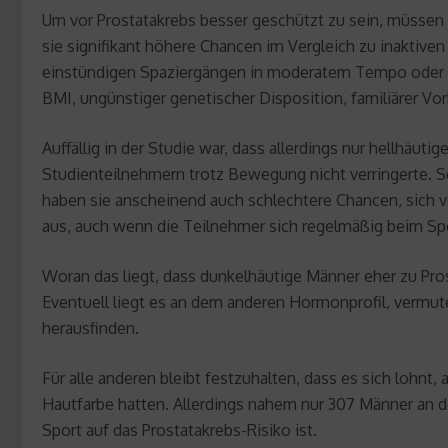
Um vor Prostatakrebs besser geschützt zu sein, müsse
sie signifikant höhere Chancen im Vergleich zu inaktive
einstündigen Spaziergängen in moderatem Tempo oder ei
BMI, ungünstiger genetischer Disposition, familiärer Vor
Auffällig in der Studie war, dass allerdings nur hellhäut
Studienteilnehmern trotz Bewegung nicht verringerte. S
haben sie anscheinend auch schlechtere Chancen, sich v
aus, auch wenn die Teilnehmer sich regelmäßig beim Spo
Woran das liegt, dass dunkelhäutige Männer eher zu Pro
Eventuell liegt es an dem anderen Hormonprofil, vermu
herausfinden.
Für alle anderen bleibt festzuhalten, dass es sich lohnt,
Hautfarbe hatten. Allerdings nahem nur 307 Männer an de
Sport auf das Prostatakrebs-Risiko ist.