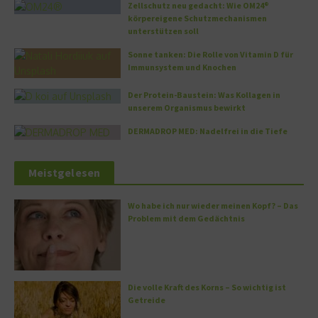
Zellschutz neu gedacht: Wie OM24®
körpereigene Schutzmechanismen
unterstützen soll
Sonne tanken: Die Rolle von Vitamin D für
Immunsystem und Knochen
Der Protein-Baustein: Was Kollagen in
unserem Organismus bewirkt
DERMADROP MED: Nadelfrei in die Tiefe
Meistgelesen
Wo habe ich nur wieder meinen Kopf? – Das
Problem mit dem Gedächtnis
Die volle Kraft des Korns – So wichtig ist
Getreide