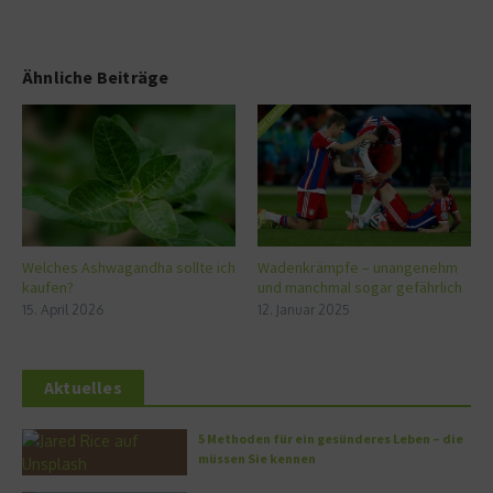
Ähnliche Beiträge
Welches Ashwagandha sollte ich
Wadenkrämpfe – unangenehm
kaufen?
und manchmal sogar gefährlich
15. April 2026
12. Januar 2025
Aktuelles
5 Methoden für ein gesünderes Leben – die
müssen Sie kennen