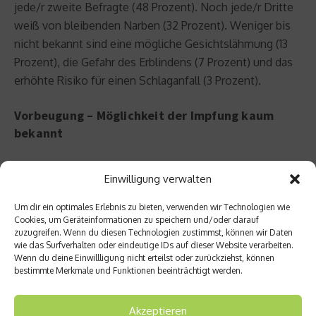
jede/r zweite Befragte (48 Prozent). Noch jede/r Dritte
weiß von bleibenden Narben (32 Prozent). Weniger bis
nicht bekannt sind eine mögliche Gesichtslähmung (13
Prozent), die Gefahr des Erblindens (7 Prozent) und das
erhöhte Risiko für einen Schlaganfall (3 Prozent).
Vorbeugung – Möglichkeit der Impfung kaum
bekannt
Stress wurde von mehr als jeder/m zweiten Befragten
Einwilligung verwalten
als Auslöser vermutet. So ist es naheliegend, dass 43
Prozent die Stressvermeidung als Möglichkeit der
Um dir ein optimales Erlebnis zu bieten, verwenden wir Technologien wie
Cookies, um Geräteinformationen zu speichern und/oder darauf
Prävention einschätzten. Das ist jedoch keineswegs
zuzugreifen. Wenn du diesen Technologien zustimmst, können wir Daten
gesichert. Die Möglichkeit einer Schutzimpfung war
wie das Surfverhalten oder eindeutige IDs auf dieser Website verarbeiten.
Wenn du deine Einwillligung nicht erteilst oder zurückziehst, können
allerdings den wenigsten Personen der Zielgruppe
bestimmte Merkmale und Funktionen beeinträchtigt werden.
bekannt. Nur 12 Prozent nannten diese Möglichkeit der
Vorbeugung, wohingegen sogar 15 Prozent der Meinung
Akzeptieren