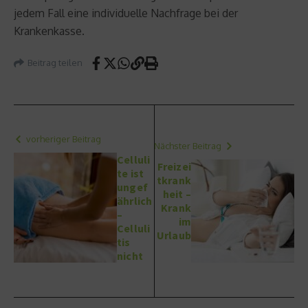
jedem Fall eine individuelle Nachfrage bei der
Krankenkasse.
Beitrag teilen
vorheriger Beitrag
Nächster Beitrag
Celluli
Freizei
te ist
tkrank
ungef
heit –
ährlich
Krank
–
im
Celluli
Urlaub
tis
nicht