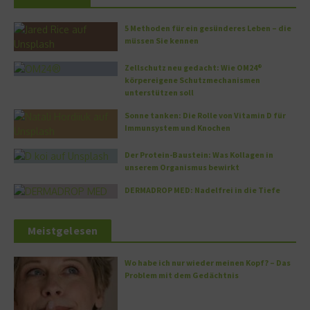
5 Methoden für ein gesünderes Leben – die
müssen Sie kennen
Zellschutz neu gedacht: Wie OM24®
körpereigene Schutzmechanismen
unterstützen soll
Sonne tanken: Die Rolle von Vitamin D für
Immunsystem und Knochen
Der Protein-Baustein: Was Kollagen in
unserem Organismus bewirkt
DERMADROP MED: Nadelfrei in die Tiefe
Meistgelesen
Wo habe ich nur wieder meinen Kopf? – Das
Problem mit dem Gedächtnis