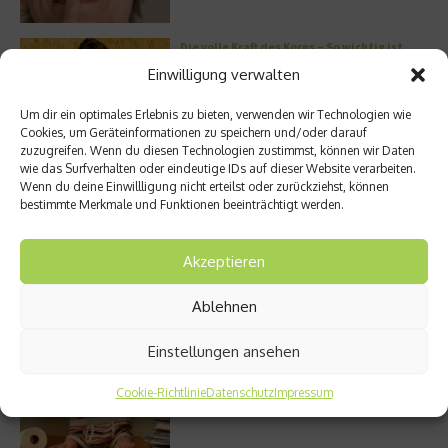
Die volle Kraft des Korns – So wichtig ist
Getreide
Einwilligung verwalten
Um dir ein optimales Erlebnis zu bieten, verwenden wir Technologien wie
Cookies, um Geräteinformationen zu speichern und/oder darauf
zuzugreifen. Wenn du diesen Technologien zustimmst, können wir Daten
Entzündung der Nebenhöhlen: Symptome
wie das Surfverhalten oder eindeutige IDs auf dieser Website verarbeiten.
und verschiedene Formen
Wenn du deine Einwillligung nicht erteilst oder zurückziehst, können
bestimmte Merkmale und Funktionen beeinträchtigt werden.
Akzeptieren
Welches Ashwagandha sollte ich kaufen?
Ablehnen
Einstellungen ansehen
Stuhlgang – wie oft ist eigentlich normal?
Cookie-Richtlinie
Datenschutz
Impressum