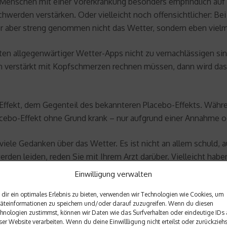
Menschen mit einer Vorerkrankung besonders empfindlich auf 
werden verstärken. Oder vielleicht noch offensichtlicher: Bei
hier aber streng genommen nicht das Wetter, sondern eben vie
ten allgegenwärtiger Wetter-Apps nicht zu vernachlässigen s
erstärkt mit Kopfschmerzen rechnen müssen, dann wird das au
fekt, dem Gegenteil des bekannteren Placebo-Effekts. Währen
bo-Effekt ohne Grund krank – nur aufgrund einer Annahme o
iele Gedanken über das Wetter. Es ist nicht an allem schuld, 
den leiden, reden Sie mit Ihrem Arzt darüber. Vielleicht habe
ie Existenz von Wetterfühligkeit steht bis heute aus. Nicht d
Einwilligung verwalten
dir ein optimales Erlebnis zu bieten, verwenden wir Technologien wie Cookies, um
äteinformationen zu speichern und/oder darauf zuzugreifen. Wenn du diesen
hnologien zustimmst, können wir Daten wie das Surfverhalten oder eindeutige IDs 
ser Website verarbeiten. Wenn du deine Einwillligung nicht erteilst oder zurückziehs