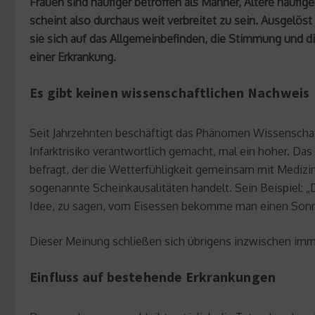
Frauen sind häufiger betroffen als Männer, Ältere häufi
scheint also durchaus weit verbreitet zu sein. Ausgelö
sie sich auf das Allgemeinbefinden, die Stimmung und di
einer Erkrankung.
Es gibt keinen wissenschaftlichen Nachweis
Seit Jahrzehnten beschäftigt das Phänomen Wissenschaft
Infarktrisiko verantwortlich gemacht, mal ein hoher. D
befragt, der die Wetterfühligkeit gemeinsam mit Medizin
sogenannte Scheinkausalitäten handelt. Sein Beispiel: 
Idee, zu sagen, vom Eisessen bekomme man einen Son
Dieser Meinung schließen sich übrigens inzwischen imm
Einfluss auf bestehende Erkrankungen