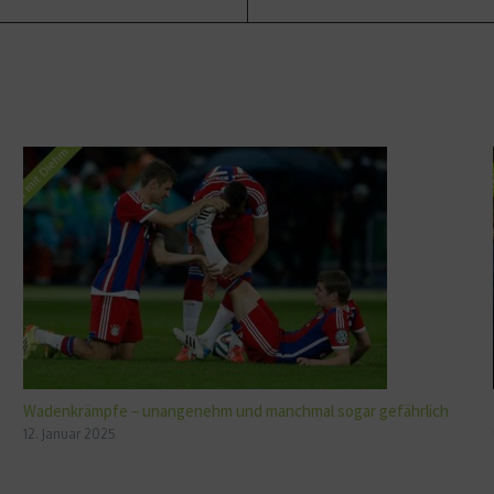
Wadenkrämpfe – unangenehm und manchmal sogar gefährlich
12. Januar 2025