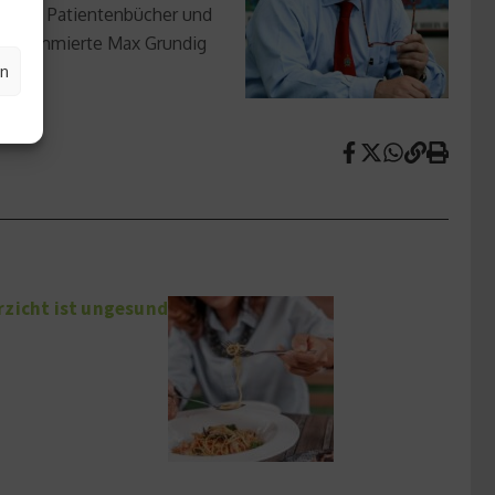
h- und Patientenbücher und
die renommierte Max Grundig
en
rzicht ist ungesund