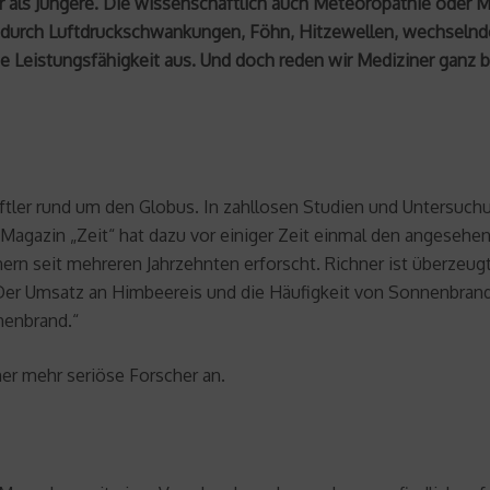
ger als Jüngere. Die wissenschaftlich auch Meteoropathie ode
st durch Luftdruckschwankungen, Föhn, Hitzewellen, wechselnde
e Leistungsfähigkeit aus. Und doch reden wir Mediziner ganz 
ler rund um den Globus. In zahllosen Studien und Untersuchung
as Magazin „Zeit“ hat dazu vor einiger Zeit einmal den anges
ern seit mehreren Jahrzehnten erforscht. Richner ist überzeugt
„Der Umsatz an Himbeereis und die Häufigkeit von Sonnenbran
nenbrand.“
er mehr seriöse Forscher an.