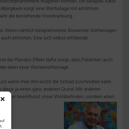
Wetterphänomene reagieren können. Ein Beispiel: Kälte
 Allergikern sorgt eine Wetterlage mit erhöhtem
lmehr die bestehende Vorerkrankung.
ind. Wenn nämlich beispielsweise Biowetter-Vorhersagen
ch eintreten. Eine sich selbst erfüllende
d der Placebo-Effekt dafür sorgt, dass Patienten auch
der eben einer Wettervorhersage.
auch wenn man ihm leicht die Schuld zuschreiben kann.
n diese ja einen ganz anderen Grund. Mit anderen
as Wetter beeinflusst unser Wohlbefinden, sondern eben
auf
t,