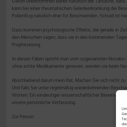
Davon unbenommen bleibt natürlich die Tatsache, dass 
kann bei einer rheumatischen Gelenkerkrankung die Besch
Pollenflug natürlich eher für Beschwerden. Schuld ist 
Dazu kommen psychologische Effekte, die gerade in Zei
den Menschen sagen, dass sie in den kommenden Tagen v
Prophezeiung.
In diesen Fällen spricht man vom sogenannten Nocebo-Ef
ohne echte Medikamente genesen, werden sie beim Noce
Abschließend darum mein Rat. Machen Sie sich nicht zu v
Und falls Sie unter regelmäßig wiederkehrenden Beschwer
Worten: Ein eindeutiger wissenschaftlicher Beweis für d
unsere persönliche Verfassung.
Um 
Ger
Zur Person
Tec
die