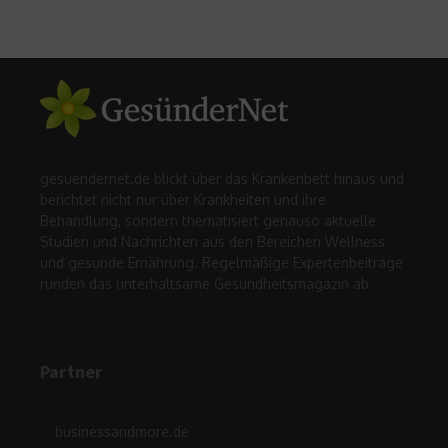
gesuendernet.de blickt über das Krankenbett hinaus und
berichtet nicht nur über Krankheiten und ihre
Behandlung, sondern thematisiert genauso aktuelle
Studien und Nachrichten aus den Bereichen Wellness
und gesunde Ernährung. Regelmäßige Expertenbeiträge
runden das unterhaltsame Gesundheitsmagazin ab.
Partner
businessandmore.de