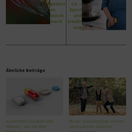
gewiss
Co. –
en
Sport
Gesch
und
mack
Ernähr
ung
Ähnliche Beiträge
Arzneimittel-Einnahme und
Mit der Grippeimpfung sich und
Wirkung – was Sie über
seine Liebsten schützen
Medikamente wiss ...