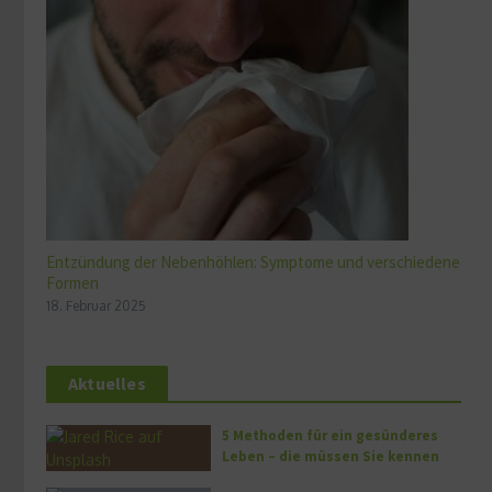
Entzündung der Nebenhöhlen: Symptome und verschiedene
Formen
18. Februar 2025
Aktuelles
5 Methoden für ein gesünderes
Leben – die müssen Sie kennen