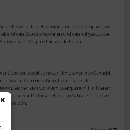
assen. Hiernach den Oberkörper nach rechts kippen und
hließend den Bauch anspannen und den aufgestützten
Abfolge fünf Mal pro Bein wiederholen.
eder Situation stabil zu halten. Im Stehen das Gewicht
n, etwa im Auto oder Büro, helfen spezielle
uswahl eignen sich vor allem Exemplare mit mittlerem
lt, um ihn vor Haltungsfehlern im Schlaf zu schützen“,
iegeposition.
auf
t,