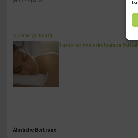
Beitrag teilen
kön
vorheriger Beitrag
Tipps für den erholsamen Schla
Ähnliche Beiträge