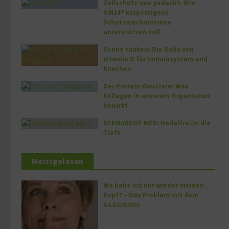
Zellschutz neu gedacht: Wie
OM24® körpereigene
Schutzmechanismen
unterstützen soll
Sonne tanken: Die Rolle von
Vitamin D für Immunsystem und
Knochen
Der Protein-Baustein: Was
Kollagen in unserem Organismus
bewirkt
DERMADROP MED: Nadelfrei in die
Tiefe
Meistgelesen
Wo habe ich nur wieder meinen
Kopf? – Das Problem mit dem
Gedächtnis