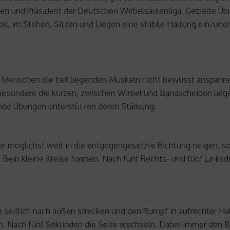
en und Präsident der Deutschen Wirbelsäulenliga. Gezielte Ü
s, im Stehen, Sitzen und Liegen eine stabile Haltung einzun
 Menschen die tief liegenden Muskeln nicht bewusst anspanne
nsbesondere die kurzen, zwischen Wirbel und Bandscheiben li
ende Übungen unterstützen deren Stärkung:
er möglichst weit in die entgegengesetzte Richtung neigen, s
Bein kleine Kreise formen. Nach fünf Rechts- und fünf Linksd
seitlich nach außen strecken und den Rumpf in aufrechter Halt
. Nach fünf Sekunden die Seite wechseln. Dabei immer den B