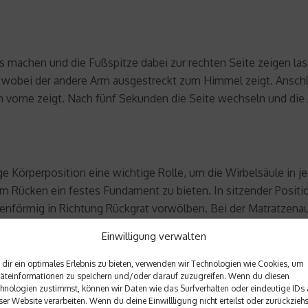
ts machen und die Fußspitze dabei zur rechten Seite zeigen l
n, wobei der andere Arm ausgestreckt zum Himmel zeigt. Ansc
 vorne zeigt. Nach fünf Sekunden die Seite wechseln und die 
ge Körperposition eine wichtige Rolle, um die Wirbelsäule in j
m Rücken ein festes Fundament zu bieten. In sitzender Positio
pfenförmig in Richtung Rückgrat vorwölben. Bei der Matratzena
rbelsäule an und bieten dem Rücken gleichzeitig ausreichend Ha
Einwilligung verwalten
 stabilisieren den Kopf und fördern weiterhin eine gesunde L
dir ein optimales Erlebnis zu bieten, verwenden wir Technologien wie Cookies, um
äteinformationen zu speichern und/oder darauf zuzugreifen. Wenn du diesen
hard Schneiderhan und Kollegen
hnologien zustimmst, können wir Daten wie das Surfverhalten oder eindeutige IDs 
ser Website verarbeiten. Wenn du deine Einwillligung nicht erteilst oder zurückziehs