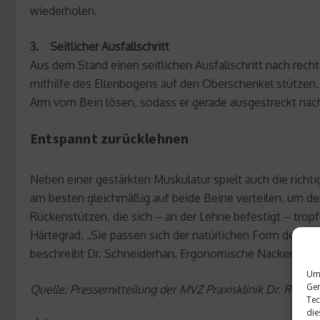
wiederholen.
3. Seitlicher Ausfallschritt
Aus dem Stand einen seitlichen Ausfallschritt nach rech
mithilfe des Ellenbogens auf den Oberschenkel stütze
Arm vom Bein lösen, sodass er gerade ausgestreckt nach
Entspannt zurücklehnen
Neben einer gestärkten Muskulatur spielt auch die richti
am besten gleichmäßig auf beide Beine verteilen, um de
Rückenstützen, die sich – an der Lehne befestigt – tro
Härtegrad. „Sie passen sich der natürlichen Form der Wi
beschreibt Dr. Schneiderhan. Ergonomische Nackenkissen
Um 
Ger
Quelle: Pressemitteilung der MVZ Praxisklinik Dr. Rein
Tec
die