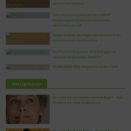
müssen Sie kennen
Zellschutz neu gedacht: Wie OM24®
körpereigene Schutzmechanismen
unterstützen soll
Sonne tanken: Die Rolle von Vitamin D für
Immunsystem und Knochen
Der Protein-Baustein: Was Kollagen in
unserem Organismus bewirkt
DERMADROP MED: Nadelfrei in die Tiefe
Meistgelesen
Wo habe ich nur wieder meinen Kopf? – Das
Problem mit dem Gedächtnis
Die volle Kraft des Korns – So wichtig ist