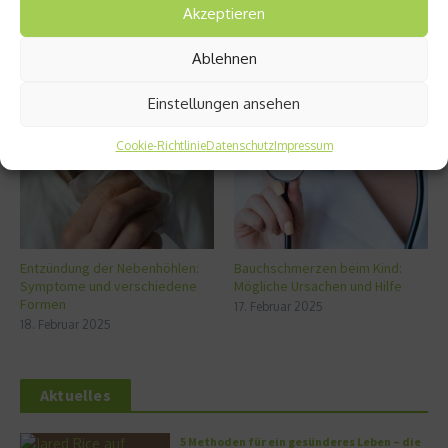
Akzeptieren
Ablehnen
Ähnliche Beiträge
Einstellungen ansehen
Cookie-Richtlinie
Datenschutz
Impressum
Entzündung der Nebenhöhlen:
Bauchschmerzen beim Kind:
Symptome und verschiedene
Mögliche Ursachen und Hilfe
Formen
17. Februar 2025
18. Februar 2025
Aktuelles
5 Methoden für ein gesünderes Leben – die