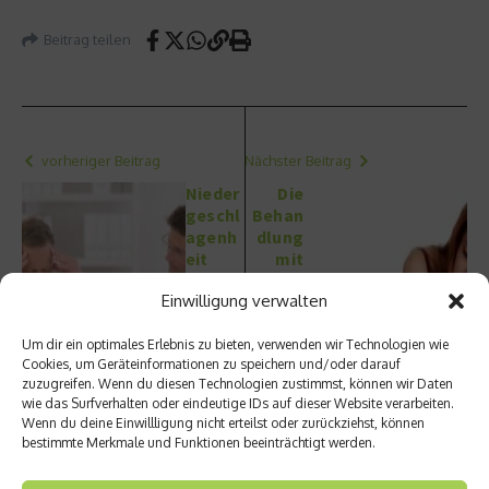
Beitrag teilen
vorheriger Beitrag
Nächster Beitrag
Nieder
Die
geschl
Behan
agenh
dlung
eit
mit
förder
Homö
Einwilligung verwalten
t
opathi
erneut
e bei
en
unerfü
Um dir ein optimales Erlebnis zu bieten, verwenden wir Technologien wie
Cookies, um Geräteinformationen zu speichern und/oder darauf
Infarkt
lltem
zuzugreifen. Wenn du diesen Technologien zustimmst, können wir Daten
Kinder
wie das Surfverhalten oder eindeutige IDs auf dieser Website verarbeiten.
wunsc
Wenn du deine Einwillligung nicht erteilst oder zurückziehst, können
h
bestimmte Merkmale und Funktionen beeinträchtigt werden.