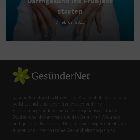
Darmgesund ins Frühjahr
starten
9. Februar 2025
gesuendernet.de blickt über das Krankenbett hinaus und
berichtet nicht nur über Krankheiten und ihre
Behandlung, sondern thematisiert genauso aktuelle
Studien und Nachrichten aus den Bereichen Wellness
und gesunde Ernährung. Regelmäßige Expertenbeiträge
runden das unterhaltsame Gesundheitsmagazin ab.