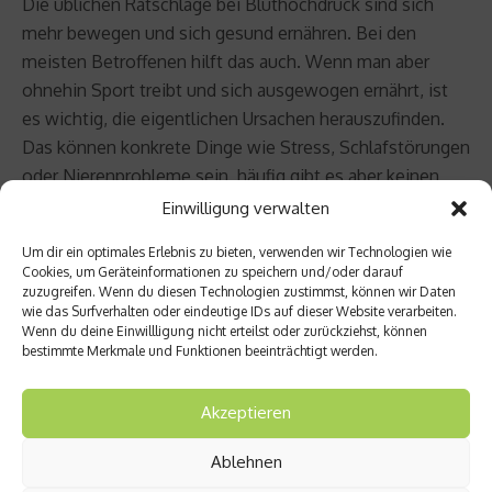
Die üblichen Ratschläge bei Bluthochdruck sind sich
mehr bewegen und sich gesund ernähren. Bei den
meisten Betroffenen hilft das auch. Wenn man aber
ohnehin Sport treibt und sich ausgewogen ernährt, ist
es wichtig, die eigentlichen Ursachen herauszufinden.
Das können konkrete Dinge wie Stress, Schlafstörungen
oder Nierenprobleme sein, häufig gibt es aber keinen
konkreten Auslöser. In dem Fall, man spricht auch von
Einwilligung verwalten
primärer oder essenzieller Hypertonie, ist es schwierig,
Um dir ein optimales Erlebnis zu bieten, verwenden wir Technologien wie
die Probleme in den Griff zu bekommen. In der Regel
Cookies, um Geräteinformationen zu speichern und/oder darauf
versucht man, mit einer Änderung des Lebensstils den
zuzugreifen. Wenn du diesen Technologien zustimmst, können wir Daten
wie das Surfverhalten oder eindeutige IDs auf dieser Website verarbeiten.
Blutdruck zu senken. Wenn dies keine positive
Wenn du deine Einwillligung nicht erteilst oder zurückziehst, können
Auswirkung hat, helfen oft nur Medikamente.
bestimmte Merkmale und Funktionen beeinträchtigt werden.
Heutzutage gibt es eine Vielzahl an schonenden und
nahezu nebenwirkungsfreien Präparaten, die zur
Akzeptieren
Senkung des Blutdrucks eingesetzt werden.
Ablehnen
Wichtig ist, seinen Blutdruck zu kennen. Nur so kann