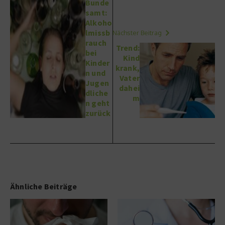
Bunde
samt:
Alkoho
lmissb
Nächster Beitrag
rauch
Trend:
bei
Kind
Kinder
krank,
n und
Vater
Jugen
dahei
dliche
m
n geht
zurück
Ähnliche Beiträge