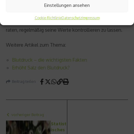
Einstellungen ansehen
man auch rechtzeitig reagieren und verhindern, dass die
schweren Folgekrankheiten auftreten. Insofern kann
Cookie-Richtlinie
Datenschutz
Impressum
man jedem, egal ob Sportler oder Couchpotatoe nur
raten, regelmäßig seine Werte kontrollieren zu lassen.
Weitere Artikel zum Thema:
Blutdruck – die wichtigsten Fakten
Erhöht Salz den Blutdruck?
Beitrag teilen
vorheriger Beitrag
Statist
isches