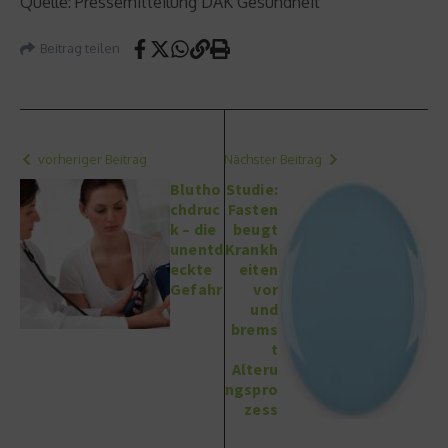
Quelle: Pressemitteilung DAK Gesundheit
Beitrag teilen
vorheriger Beitrag
Nächster Beitrag
Blutho
Studie:
chdruc
Fasten
k – die
beugt
unentd
Krankh
eckte
eiten
Gefahr
vor
und
brems
t
Alteru
ngspro
zess