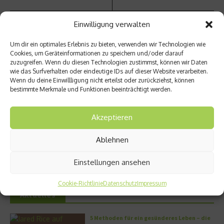
Einwilligung verwalten
Um dir ein optimales Erlebnis zu bieten, verwenden wir Technologien wie
Ähnliche Beiträge
Cookies, um Geräteinformationen zu speichern und/oder darauf
zuzugreifen. Wenn du diesen Technologien zustimmst, können wir Daten
wie das Surfverhalten oder eindeutige IDs auf dieser Website verarbeiten.
Wenn du deine Einwillligung nicht erteilst oder zurückziehst, können
bestimmte Merkmale und Funktionen beeinträchtigt werden.
Akzeptieren
Ablehnen
Deutsche vernachlässigen
Trotz Erkältung in die Arbeit?
Vorsorgeuntersuchungen
14. November 2016
23. November 2016
Einstellungen ansehen
Cookie-Richtlinie
Datenschutz
Impressum
Aktuelles
5 Methoden für ein gesünderes Leben – die