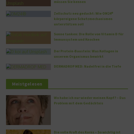
müssen Sie kennen
Zellschutz neu gedacht: Wie OM24®
körpereigene Schutzmechanismen
unterstützen soll
Sonne tanken: Die Rolle von Vitamin D für
Immunsystem und Knochen
Der Protein-Baustein: Was Kollagen in
unserem Organismus bewirkt
DERMADROP MED: Nadelfrei in die Tiefe
Meistgelesen
Wo habe ich nur wieder meinen Kopf? – Das
Problem mit dem Gedächtnis
Die volle Kraft des Korns – So wichtig ist