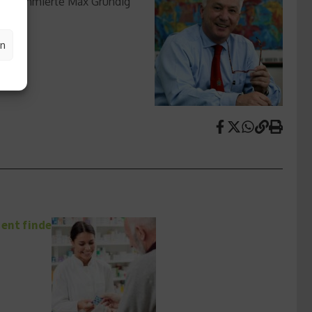
die renommierte Max Grundig
en
ment finde