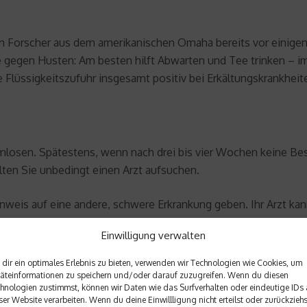
dem Forscher aus dem amerikanischen Omaha bereits vor einige
e gegen Husten: Am besten hilft Abwarten und Tee trinken – 
e Flüssigkeitszufuhr insgesamt positiv bei Erkältungskrankheit
mlosen. Spätestens, wenn nach drei bis vier Wochen keine Bess
lten Sie unbedingt einen Arzt aufsuchen.
eis auf eine andere, schwere Erkrankung geben. Ihr Arzt kan
Einwilligung verwalten
dir ein optimales Erlebnis zu bieten, verwenden wir Technologien wie Cookies, um
äteinformationen zu speichern und/oder darauf zuzugreifen. Wenn du diesen
hnologien zustimmst, können wir Daten wie das Surfverhalten oder eindeutige IDs 
inern im Südwesten Deutschlands, er ist Autor zahlreicher Fac
ser Website verarbeiten. Wenn du deine Einwillligung nicht erteilst oder zurückziehs