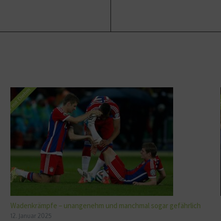
Wadenkrämpfe – unangenehm und manchmal sogar gefährlich
12. Januar 2025