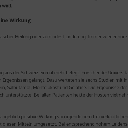
 wird.
eine Wirkung
ascher Heilung oder zumindest Linderung. Immer wieder höre
ng aus der Schweiz einmal mehr belegt. Forscher der Univers
n Ergebnissen gelangt. Dazu werteten sie sechs Studien mit i
ein, Salbutamol, Montelukast und Gelatine. Die Ergebnisse der
 unterstützte. Bei allen Patienten heilte der Husten vielm
ngeblich positive Wirkung von irgendeinem frei verkäuflichen 
mit diesen Mitteln umgesetzt. Bei entsprechend hohem Leidensd