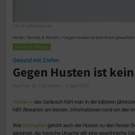
Foto: © gettyimages.de
Home
/
Service & Wissen
/
Gegen Husten ist kein Kraut gewachse
Service & Wissen
Gesund mit Diehm
Gegen Husten ist kei
Von
Prof. Dr. Curt Diehm
3. April 2019
Husten
– das Geräusch hört man in der kälteren Jahresze
hilft Abwarten am besten. Informationen rund um den me
Wie
Schnupfen
gehört auch der Husten zu den festen B
gereinigt. Als typische Ursache gilt eine gewöhnliche E