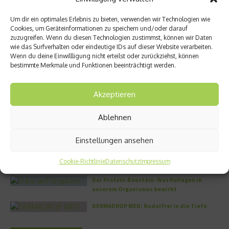
kybun Joya eröffnet Flagship
Gesundheitsmanagement:
Store in Münchens Nobelmeile
Auszeichnung für move UP
Um dir ein optimales Erlebnis zu bieten, verwenden wir Technologien wie
23. April 2026
17. Februar 2022
Cookies, um Geräteinformationen zu speichern und/oder darauf
zuzugreifen. Wenn du diesen Technologien zustimmst, können wir Daten
wie das Surfverhalten oder eindeutige IDs auf dieser Website verarbeiten.
Wenn du deine Einwillligung nicht erteilst oder zurückziehst, können
Aktuelles
bestimmte Merkmale und Funktionen beeinträchtigt werden.
5 Methoden für ein gesünderes Leben – die
Akzeptieren
müssen Sie kennen
Zellschutz neu gedacht: Wie OM24®
Ablehnen
körpereigene Schutzmechanismen
unterstützen soll
Einstellungen ansehen
Sonne tanken: Die Rolle von Vitamin D für
Immunsystem und Knochen
Cookie-Richtlinie
Datenschutz
Impressum
Der Protein-Baustein: Was Kollagen in
unserem Organismus bewirkt
DERMADROP MED: Nadelfrei in die Tiefe