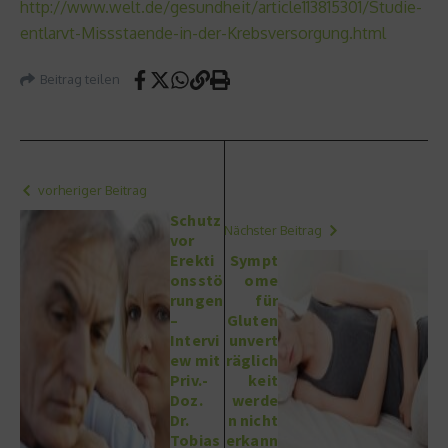
http://www.welt.de/gesundheit/article113815301/Studie-
entlarvt-Missstaende-in-der-Krebsversorgung.html
Beitrag teilen
vorheriger Beitrag
Schutz
Nächster Beitrag
vor
Erekti
Sympt
onsstö
ome
rungen
für
–
Gluten
Intervi
unvert
ew mit
räglich
Priv.-
keit
Doz.
werde
Dr.
n nicht
Tobias
erkann