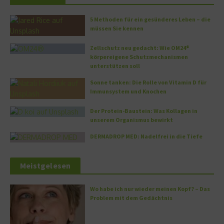
5 Methoden für ein gesünderes Leben – die
müssen Sie kennen
Zellschutz neu gedacht: Wie OM24®
körpereigene Schutzmechanismen
unterstützen soll
Sonne tanken: Die Rolle von Vitamin D für
Immunsystem und Knochen
Der Protein-Baustein: Was Kollagen in
unserem Organismus bewirkt
DERMADROP MED: Nadelfrei in die Tiefe
Meistgelesen
Wo habe ich nur wieder meinen Kopf? – Das
Problem mit dem Gedächtnis