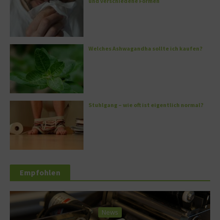
und verschiedene Formen
Welches Ashwagandha sollte ich kaufen?
Stuhlgang – wie oft ist eigentlich normal?
Empfohlen
News