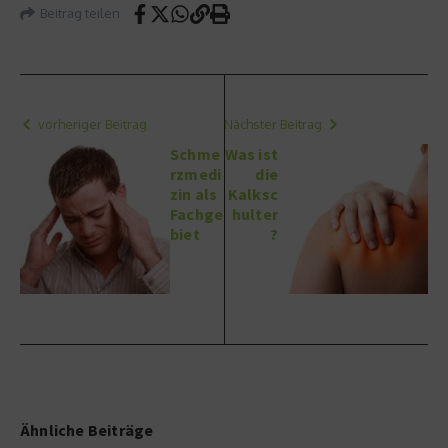
Beitrag teilen
vorheriger Beitrag
Nächster Beitrag
Schme
Was ist
rzmedi
die
zin als
Kalksc
Fachge
hulter
biet
?
Ähnliche Beiträge