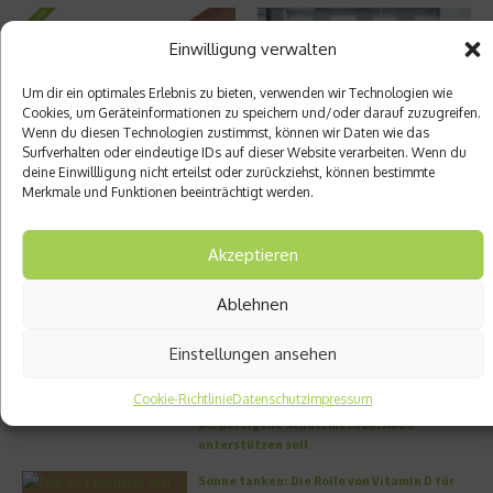
Einwilligung verwalten
Um dir ein optimales Erlebnis zu bieten, verwenden wir Technologien wie
Cookies, um Geräteinformationen zu speichern und/oder darauf zuzugreifen.
Wenn du diesen Technologien zustimmst, können wir Daten wie das
Surfverhalten oder eindeutige IDs auf dieser Website verarbeiten. Wenn du
Junges Blut für ältere Menschen
Bewegung am Schreibtisch tut
deine Einwillligung nicht erteilst oder zurückziehst, können bestimmte
Körper und Seele gut
Merkmale und Funktionen beeinträchtigt werden.
9. November 2021
14. Juni 2018
Akzeptieren
Aktuelles
Ablehnen
5 Methoden für ein gesünderes Leben – die
Einstellungen ansehen
müssen Sie kennen
Cookie-Richtlinie
Datenschutz
Impressum
Zellschutz neu gedacht: Wie OM24®
körpereigene Schutzmechanismen
unterstützen soll
Sonne tanken: Die Rolle von Vitamin D für