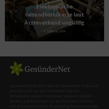
Elektronische
Gesundheitskarte laut
Ärzteverband ungültig
4. Februar 2014
gesuendernet.de blickt über das Krankenbett hinaus und
berichtet nicht nur über Krankheiten und ihre
Behandlung, sondern thematisiert genauso aktuelle
Studien und Nachrichten aus den Bereichen Wellness
und gesunde Ernährung. Regelmäßige Expertenbeiträge