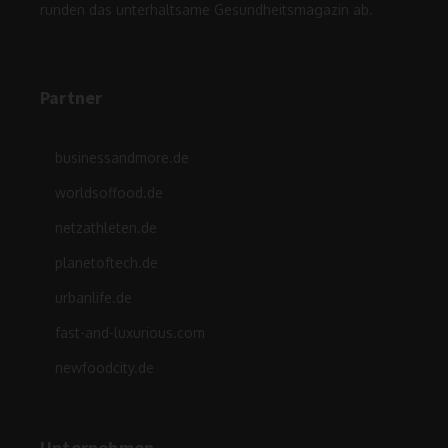
runden das unterhaltsame Gesundheitsmagazin ab.
Partner
businessandmore.de
worldsoffood.de
netzathleten.de
planetoftech.de
urbanlife.de
fast-and-luxurious.com
newfoodcity.de
Unternehmen