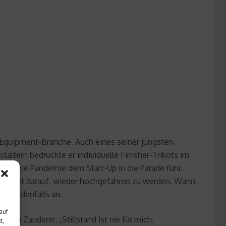
on-Equipment-Branche. Auch eines seiner jüngsten
ltern bedruckte er individuelle Finisher-Trikots im
als die Pandemie dem Start-Up in die Parade fuhr.
s wartet darauf, wieder hochgefahren zu werden. Wann
le jedenfalls an.
auf
in Zauderer: „Stillstand ist nix für mich.
t,