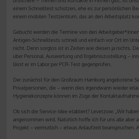
unsichere – Treffen und Kontakte in Firmen gibt, ist unst
einem Schnelltest schützen, ehe es zur persönlichen
einem mobilen Testzentrum, das an den Arbeitsplatz k
Gebucht werden die Termine von den Arbeitgeber*innen. 
Antigen-Schnelltests schnell und einfach vor Ort im Un
nicht. Denn sorglos ist in Zeiten wie diesen ja nichts
über Personal, Auswertung und Ergebniszustellung – inne
lässt er im Labor per PCR-Test gegenprüfen.
Der zunächst für den Großraum Hamburg angebotene Servi
Privatpersonen, die – wenn dies irgendwann wieder erlau
Hygienekonzepte können im Zuge der Kontaktaufnahme
Ob sich die Service-Idee etabliert? Levetzow: „Wir hab
angenommen wird. Natürlich hoffe ich für uns alle aber a
Projekt – vermutlich – etwas Anlaufzeit beanspruchen. 