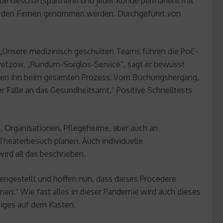
r, jede Geschäftspartnerin und jeder Kunde permanent mit
in den Firmen genommen werden. Durchgeführt von
. „Unsere medizinisch geschulten Teams führen die PoC-
evetzow. „Rundum-Sorglos-Service“, sagt er bewusst
tützen ihn beim gesamten Prozess: Vom Buchungshergang,
r Fälle an das Gesundheitsamt.“ Positive Schnelltests
, Organisationen, Pflegeheime, aber auch an
 Theaterbesuch planen. Auch individuelle
ird all das beschrieben.
engestellt und hoffen nun, dass dieses Procedere
nen.“ Wie fast alles in dieser Pandemie wird auch dieses
niges auf dem Kasten.