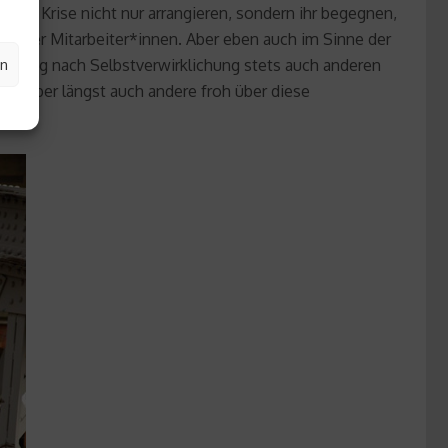
t der Krise nicht nur arrangieren, sondern ihr begegnen,
 seiner Mitarbeiter*innen. Aber eben auch im Sinne der
en
m Drang nach Selbstverwirklichung stets auch anderen
ind aber längst auch andere froh über diese