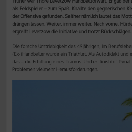
Früher war Thore Levetzow Handballtorwart. Er gab der 
als Feldspieler – zum Spaß. Knallte den gegnerischen Ke
der Offensive gefunden. Seither nämlich lautet das Mott
drängen lassen. Weiter, immer weiter. Nach vorne. Hürd
ergreift Levetzow die Initiative und trotzt Rückschlägen.
Die forsche Umtriebigkeit des 49jährigen, im Berufslebe
(Ex-)Handballer wurde ein Triathlet. Als Autodidakt und
das – die Erfüllung eines Traums. Und er ‚finishte‘. 15mal
Problemen vielmehr Herausforderungen.