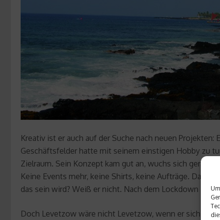
Kreativ ist er auch auf der Suche nach neuen Projekten:
Geschäftsfelder hatte mit seinem einstigen Hobby zu tu
Zielraum. Sein Konzept kam gut an, wuchs sich gerade z
Keine Events mehr, keine Shirts, keine Aufträge. Dafür
das sein wird? Weiß er nicht. Nach dem Lockdown ist vor
Um 
Ger
Tec
Doch Levetzow wäre nicht Levetzow, wenn er sich nicht a
die