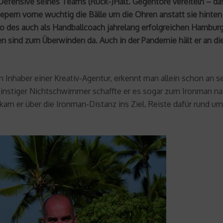
Defensive seines Teams (Rück-)Halt. Gegentore vereiteln – das
epern vorne wuchtig die Bälle um die Ohren anstatt sie hinten
o des auch als Handballcoach jahrelang erfolgreichen Hamburger
en sind zum Überwinden da. Auch in der Pandemie hält er an di
n Inhaber einer Kreativ-Agentur, erkennt man allein schon an 
 einstiger Nichtschwimmer schaffte er es sogar zum Ironman na
 kam er über die Ironman-Distanz ins Ziel. Reiste dafür rund um 