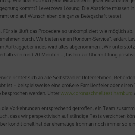
rittig. Wie aber soll sich jede Mitarbeiterin, jeder Mitarbeite
 Begegnung kommt? Levetzows Lösung: Die Abstriche müssen 
ommt und auf Wunsch eben die ganze Belegschaft testet.
Für sie läuft das Procedere so unkompliziert wie möglich ab
ternehmen durch. Wir bieten einen Rundum-Service“, erklärt L
. Dem Auftraggeber indes wird alles abgenommen: „Wir unters
rhalb von rund 20 Minuten –, bis hin zur Übermittlung positive
ce richtet sich an alle Selbstzahler: Unternehmen, Behörden
bt ist – beispielsweise eine größere Familienfeier oder einen
 besprochen werden. Unter
www.coronaschnelltest.hamburg
w
en die Vorkehrungen entsprechend getroffen, ein Team zusamm
uch, dass wir perspektivisch auf ständige Tests verzichten kön
Aber konditionell hat der ehemalige Ironman noch immer so ei