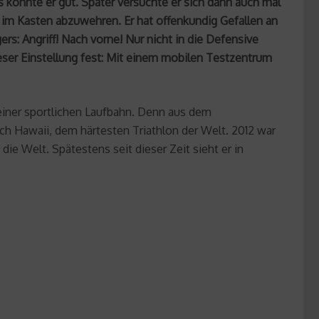
 konnte er gut. Später versuchte er sich dann auch mal
 im Kasten abzuwehren. Er hat offenkundig Gefallen an
s: Angriff! Nach vorne! Nur nicht in die Defensive
eser Einstellung fest: Mit einem mobilen Testzentrum
seiner sportlichen Laufbahn. Denn aus dem
ch Hawaii, dem härtesten Triathlon der Welt. 2012 war
die Welt. Spätestens seit dieser Zeit sieht er in