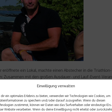
 Er eröffnete ein Lokal, machte einen Abstecher in die Triathl
n: Zusammen mit den großen Ausdauer- und Lauf-Event-Veransta
u einem echten neuen Standbein seiner Agentur Sedworks aus, 
Einwilligung verwalten
 aber empfindlich teures Equipment in den Katakomben. Und da
 dem Lockdown. So fühlt es sich für viele Menschen mittlerwei
dir ein optimales Erlebnis zu bieten, verwenden wir Technologien wie Cookies, um
äteinformationen zu speichern und/oder darauf zuzugreifen. Wenn du diesen
hnologien zustimmst, können wir Daten wie das Surfverhalten oder eindeutige IDs 
n die neuen Umstände anpassen würde. Er ist der Typ Macher, ke
ser Website verarbeiten. Wenn du deine Einwillligung nicht erteilst oder zurückziehs