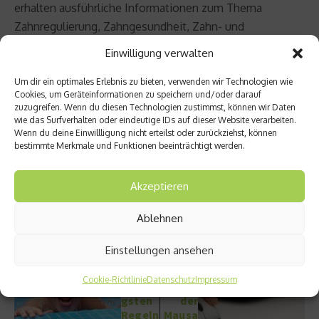
erhalten ausführliche Informationen zum Thema
Zahnregulierung, Zahngesundheit, Zahn- und
Kieferstellung, Mundhygiene und Prophylaxe. Daneben
Einwilligung verwalten
gibt es außerdem Gewinnspiele und verschiedene
Mitmach-Aktionen.
Um dir ein optimales Erlebnis zu bieten, verwenden wir Technologien wie
Cookies, um Geräteinformationen zu speichern und/oder darauf
zuzugreifen. Wenn du diesen Technologien zustimmst, können wir Daten
Beitrag teilen
wie das Surfverhalten oder eindeutige IDs auf dieser Website verarbeiten.
Wenn du deine Einwillligung nicht erteilst oder zurückziehst, können
bestimmte Merkmale und Funktionen beeinträchtigt werden.
Akzeptieren
vorheriger Beitrag
Nächster Beitrag
Sauber
Eine
Ablehnen
keit im
Plage
Schwi
der
Einstellungen ansehen
mmba
Moder
d – Die
ne:
Cookie-Richtlinie
Datenschutz
Impressum
wichti
Was ist
gsten
der
Regeln
Mausa