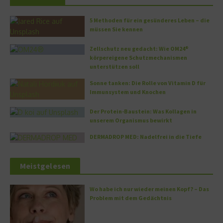
5 Methoden für ein gesünderes Leben – die
müssen Sie kennen
Zellschutz neu gedacht: Wie OM24®
körpereigene Schutzmechanismen
unterstützen soll
Sonne tanken: Die Rolle von Vitamin D für
Immunsystem und Knochen
Der Protein-Baustein: Was Kollagen in
unserem Organismus bewirkt
DERMADROP MED: Nadelfrei in die Tiefe
Meistgelesen
Wo habe ich nur wieder meinen Kopf? – Das
Problem mit dem Gedächtnis