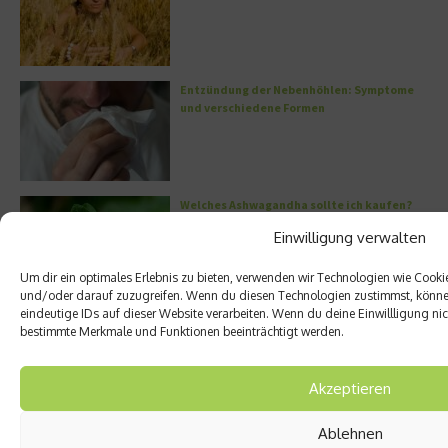
Entzündung der Nebenhöhlen: Symptome
und verschiedene Formen
Welches Ashwagandha sollte ich kaufen?
Einwilligung verwalten
Um dir ein optimales Erlebnis zu bieten, verwenden wir Technologien wie Cook
und/oder darauf zuzugreifen. Wenn du diesen Technologien zustimmst, können
eindeutige IDs auf dieser Website verarbeiten. Wenn du deine Einwillligung nich
Stuhlgang – wie oft ist eigentlich normal?
bestimmte Merkmale und Funktionen beeinträchtigt werden.
Akzeptieren
Ablehnen