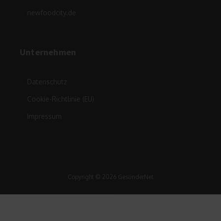
newfoodcity.de
Unternehmen
Datenschutz
Cookie-Richtlinie (EU)
Impressum
Copyright © 2026 GesünderNet