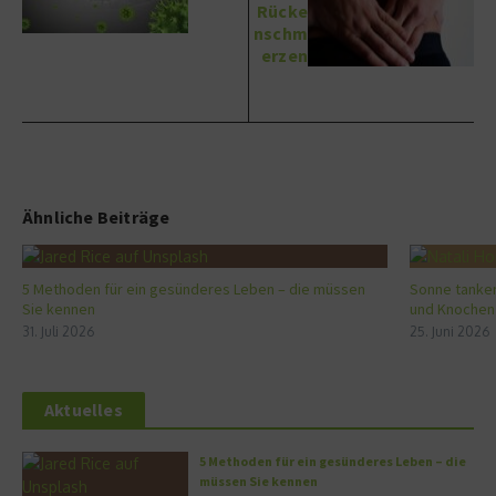
Rücke
nschm
erzen
Ähnliche Beiträge
5 Methoden für ein gesünderes Leben – die müssen
Sonne tanken
Sie kennen
und Knochen
31. Juli 2026
25. Juni 2026
Aktuelles
5 Methoden für ein gesünderes Leben – die
müssen Sie kennen