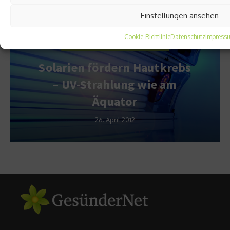
Empfohlen
Einstellungen ansehen
Cookie-Richtlinie
Datenschutz
Impress
Gesundheitstrends & Statistiken
Solarien fördern Hautkrebs
– UV-Strahlung wie am
Äquator
26. April 2012