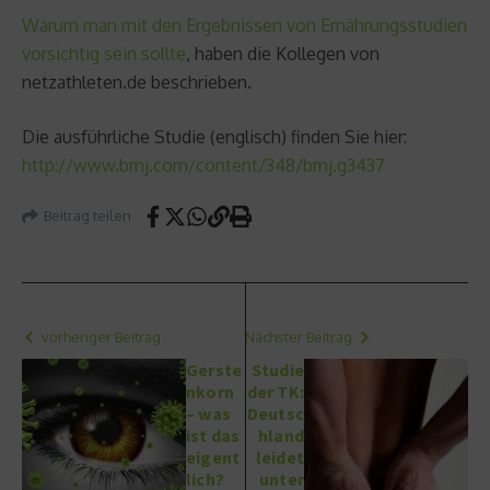
Warum man mit den Ergebnissen von Ernährungsstudien
vorsichtig sein sollte
, haben die Kollegen von
netzathleten.de beschrieben.
Die ausführliche Studie (englisch) finden Sie hier:
http://www.bmj.com/content/348/bmj.g3437
Beitrag teilen
vorheriger Beitrag
Nächster Beitrag
Gerste
Studie
nkorn
der TK:
– was
Deutsc
ist das
hland
eigent
leidet
lich?
unter