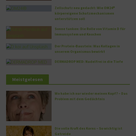
Zellschutz neu gedacht: Wie OM24®
körpereigene Schutzmechanismen
unterstützen soll
Sonne tanken: Die Rolle von Vitamin D für
Immunsystem und Knochen
Der Protein-Baustein: Was Kollagen in
unserem Organismus bewirkt
DERMADROP MED: Nadelfrei in die Tiefe
Meistgelesen
Wo habe ich nur wieder meinen Kopf? – Das
Problem mit dem Gedächtnis
Die volle Kraft des Korns – So wichtig ist
Getreide