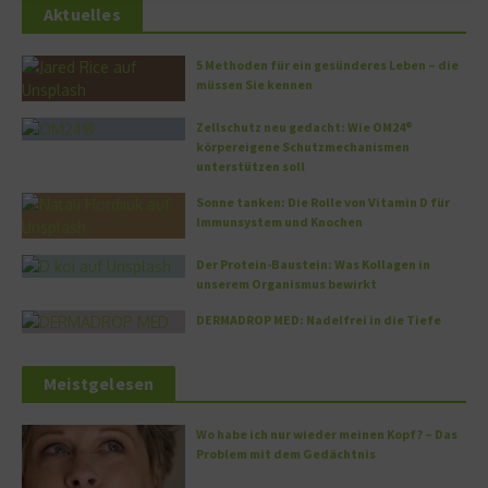
Aktuelles
5 Methoden für ein gesünderes Leben – die
müssen Sie kennen
Zellschutz neu gedacht: Wie OM24®
körpereigene Schutzmechanismen
unterstützen soll
Sonne tanken: Die Rolle von Vitamin D für
Immunsystem und Knochen
Der Protein-Baustein: Was Kollagen in
unserem Organismus bewirkt
DERMADROP MED: Nadelfrei in die Tiefe
Meistgelesen
Wo habe ich nur wieder meinen Kopf? – Das
Problem mit dem Gedächtnis