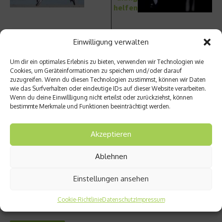
helfen
Einwilligung verwalten
Um dir ein optimales Erlebnis zu bieten, verwenden wir Technologien wie
Cookies, um Geräteinformationen zu speichern und/oder darauf
Ähnliche Beiträge
zuzugreifen. Wenn du diesen Technologien zustimmst, können wir Daten
wie das Surfverhalten oder eindeutige IDs auf dieser Website verarbeiten.
Wenn du deine Einwillligung nicht erteilst oder zurückziehst, können
bestimmte Merkmale und Funktionen beeinträchtigt werden.
Akzeptieren
Ablehnen
Bluthochdruck – Der ideale
Warum eine strenge
Zeitpunkt der
Blutdruckkontrolle und -
Einstellungen ansehen
Medikamenteneinnahme
einstellung im Alter l ...
16. April 2025
18. März 2025
Cookie-Richtlinie
Datenschutz
Impressum