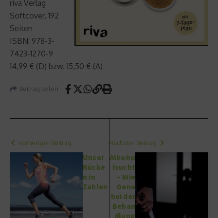
riva Verlag
Softcover, 192
Seiten
ISBN: 978-3-
7423-1270-9
14,99 € (D) bzw. 15,50 € (A)
Beitrag teilen
vorheriger Beitrag
Nächster Beitrag
Unser
Alkoho
Rücke
lsucht
n in
– Wie
Zahlen
Gene
bei der
Behan
dlung