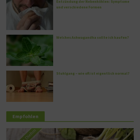
Entzündung der Nebenhöhlen: Symptome
und verschiedene Formen
Welches Ashwagandha sollte ich kaufen?
Stuhlgang – wie oft ist eigentlich normal?
Empfohlen