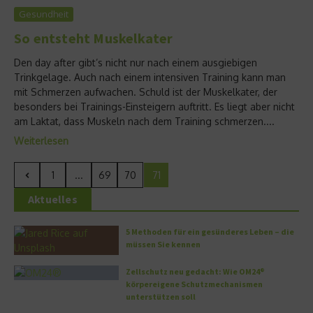
Gesundheit
So entsteht Muskelkater
Den day after gibt’s nicht nur nach einem ausgiebigen
Trinkgelage. Auch nach einem intensiven Training kann man
mit Schmerzen aufwachen. Schuld ist der Muskelkater, der
besonders bei Trainings-Einsteigern auftritt. Es liegt aber nicht
am Laktat, dass Muskeln nach dem Training schmerzen....
Weiterlesen
1
...
69
70
71
Aktuelles
5 Methoden für ein gesünderes Leben – die
müssen Sie kennen
Zellschutz neu gedacht: Wie OM24®
körpereigene Schutzmechanismen
unterstützen soll