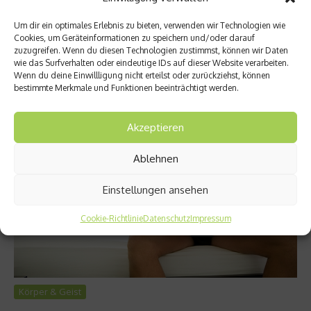
Salz gilt schon lange als Verursacher von Bluthochdruck und
Um dir ein optimales Erlebnis zu bieten, verwenden wir Technologien wie
Herzinfarkten. So wird Menschen mit Bluthochdruck schon
Cookies, um Geräteinformationen zu speichern und/oder darauf
lange empfohlen, weniger Salz zu sich zu nehmen. Aber gilt
zuzugreifen. Wenn du diesen Technologien zustimmst, können wir Daten
die Empfehlung nur für Hypertoniker oder ist Salz
wie das Surfverhalten oder eindeutige IDs auf dieser Website verarbeiten.
Wenn du deine Einwillligung nicht erteilst oder zurückziehst, können
grundsätzlich schlecht für den Blutdruck und fürs Herz?...
bestimmte Merkmale und Funktionen beeinträchtigt werden.
Weiterlesen
Akzeptieren
Ablehnen
Einstellungen ansehen
Cookie-Richtlinie
Datenschutz
Impressum
Körper & Geist