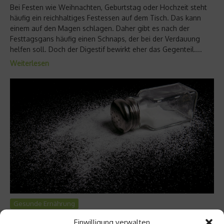
Bei Festen wie Weihnachten, Geburtstag oder Hochzeit steht
häufig ein reichhaltiges Festessen auf dem Tisch. Das kann
einem auf den Magen schlagen. Daher gibt es nach der
Festtagsgans häufig einen Schnaps, der bei der Verdauung
helfen soll. Doch der Digestif bewirkt eher das Gegenteil....
Weiterlesen
Gesunde Ernährung
Erhöht Salz den Blutdruck?
Einwilligung verwalten