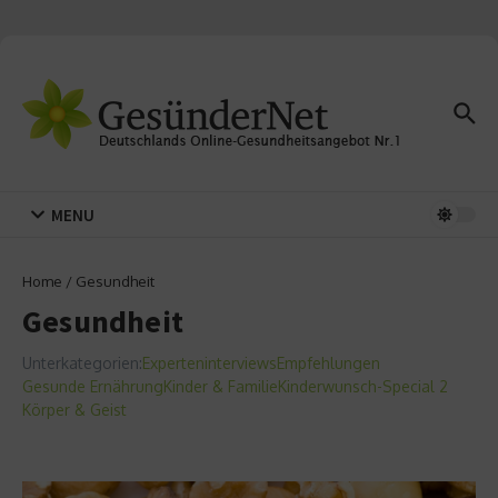
Zum Inhalt springen
MENU
Home
/
Gesundheit
Gesundheit
Unterkategorien:
Experteninterviews
Empfehlungen
Gesunde Ernährung
Kinder & Familie
Kinderwunsch-Special 2
Körper & Geist