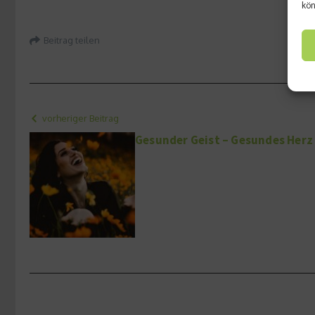
kön
Beitrag teilen
vorheriger Beitrag
Gesunder Geist – Gesundes Herz