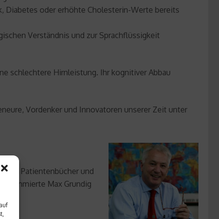
, Diabetes oder erhöhte Cholesterin-Werte bereits
schen Verständnis und zur Sprachflüssigkeit
e schlechtere Hirnleistung. Ihr kognitiver Abbau
eneure, Vordenker und Innovatoren unserer Zeit unter
h- und Patientenbücher und
die renommierte Max Grundig
auf
t,