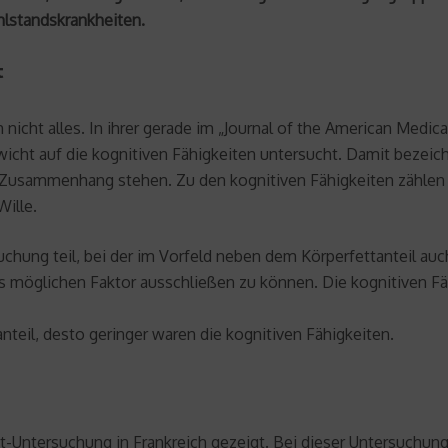
lstandskrankheiten.
t
 nicht alles. In ihrer gerade im „Journal of the American Medic
icht auf die kognitiven Fähigkeiten untersucht. Damit bezeic
Zusammenhang stehen. Zu den kognitiven Fähigkeiten zählen 
Wille.
hung teil, bei der im Vorfeld neben dem Körperfettanteil au
s möglichen Faktor ausschließen zu können. Die kognitiven F
teil, desto geringer waren die kognitiven Fähigkeiten.
t-Untersuchung in Frankreich gezeigt. Bei dieser Untersuchung