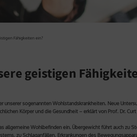
stigen Fähigkeiten ein?
ere geistigen Fähigkeit
eler unserer sogenannten Wohlstandskrankheiten. Neue Unters
lichen Körper und die Gesundheit – erklärt von Prof. Dr. Cur
das allgemeine Wohlbefinden ein. Übergewicht führt auch zu S
ystems, zu Schlaganfällen, Erkrankungen des Bewegungsapparat