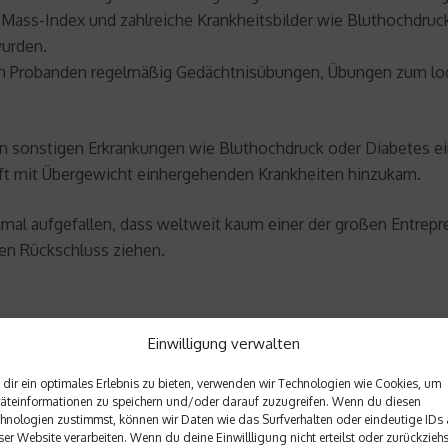
Mass-Index und zahlreiche Krankheitsbilder wie Bluthochdruck
wurden.
en Probanden regelmäßig Gedächtnisübungen, Übungen zum logi
n sonstigen Erkrankungen wie Bluthochdruck oder Diabetes ein
oft mit Übergewicht einhergehenden Krankheiten hinzukam.
al aufgefallen, dass weltweit kaum einer der großen Entrepr
nen Rückschluss ziehen.
Einwilligung verwalten
inern im Südwesten Deutschlands, er ist Autor zahlreicher Fac
fäßmedizin. Seit Mitte 2014 leitet er als Ärztlicher Direktor 
dir ein optimales Erlebnis zu bieten, verwenden wir Technologien wie Cookies, um
 unter
www.max-grundig-klinik.de
.
äteinformationen zu speichern und/oder darauf zuzugreifen. Wenn du diesen
hnologien zustimmst, können wir Daten wie das Surfverhalten oder eindeutige IDs 
ser Website verarbeiten. Wenn du deine Einwillligung nicht erteilst oder zurückziehs