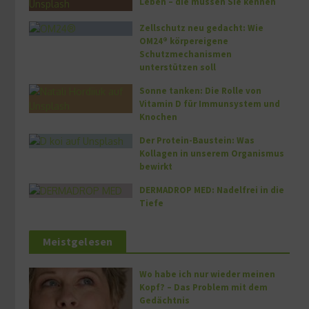
Leben – die müssen Sie kennen
Zellschutz neu gedacht: Wie
OM24® körpereigene
Schutzmechanismen
unterstützen soll
Sonne tanken: Die Rolle von
Vitamin D für Immunsystem und
Knochen
Der Protein-Baustein: Was
Kollagen in unserem Organismus
bewirkt
DERMADROP MED: Nadelfrei in die
Tiefe
Meistgelesen
Wo habe ich nur wieder meinen
Kopf? – Das Problem mit dem
Gedächtnis