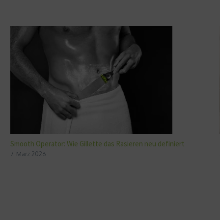
Smooth Operator: Wie Gillette das Rasieren neu definiert
7. März 2026