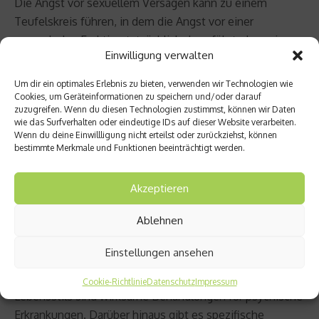
Die Angst vor sexuellem Versagen kann zu einem
Teufelskreis führen, in dem die Angst vor einer
mangelnden Erektion tatsächlich dazu führt, dass eine
Einwilligung verwalten
Erektion schwieriger zu erreichen ist. Mit der Zeit kann
dies das Selbstvertrauen untergraben und die Ängste
Um dir ein optimales Erlebnis zu bieten, verwenden wir Technologien wie
noch verstärken.
Cookies, um Geräteinformationen zu speichern und/oder darauf
zuzugreifen. Wenn du diesen Technologien zustimmst, können wir Daten
wie das Surfverhalten oder eindeutige IDs auf dieser Website verarbeiten.
Die psychische Belastung kann sich auch indirekt auf die
Wenn du deine Einwillligung nicht erteilst oder zurückziehst, können
erektile Funktion auswirken. Sie kann beispielsweise zu
bestimmte Merkmale und Funktionen beeinträchtigt werden.
ungesunden Lebensgewohnheiten führen, wie Rauchen,
übermäßigem Alkoholkonsum oder mangelnder
Akzeptieren
körperlicher Aktivität, die alle das Risiko einer erektilen
Ablehnen
Dysfunktion erhöhen.
Einstellungen ansehen
Zum Glück sind psychische Belastungen behandelbar.
Psychotherapie, Medikation und Änderungen des
Cookie-Richtlinie
Datenschutz
Impressum
Lebensstils sind wirksame Behandlungen für psychische
Erkrankungen. Darüber hinaus gibt es spezifische