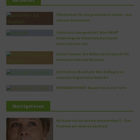
5 Methoden für ein gesünderes Leben – die
müssen Sie kennen
Zellschutz neu gedacht: Wie OM24®
körpereigene Schutzmechanismen
unterstützen soll
Sonne tanken: Die Rolle von Vitamin D für
Immunsystem und Knochen
Der Protein-Baustein: Was Kollagen in
unserem Organismus bewirkt
DERMADROP MED: Nadelfrei in die Tiefe
Meistgelesen
Wo habe ich nur wieder meinen Kopf? – Das
Problem mit dem Gedächtnis