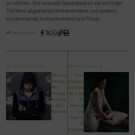
zu nehmen. Ihre sexuelle Gesundheit ist ein wichtiger
Teil Ihres allgemeinen Wohlbefindens und verdient
entsprechende Aufmerksamkeit und Pflege.
Beitrag teilen
vorheriger Beitrag
Nächster Beitrag
Testos
Das
teron –
Cleopa
das
tra Spa
Power
im Cap
hormo
St
n des
Georg
Manne
es
s
Hotel
&
Resort