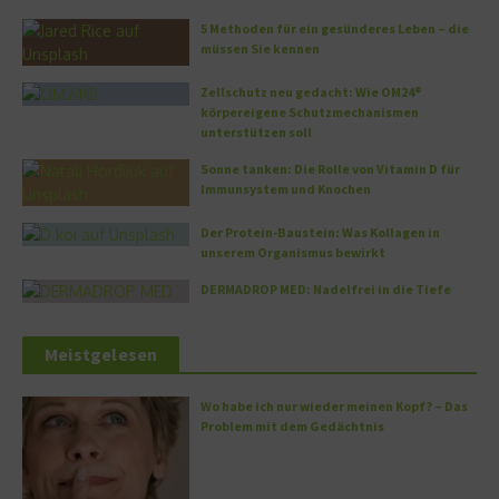
5 Methoden für ein gesünderes Leben – die
müssen Sie kennen
Zellschutz neu gedacht: Wie OM24®
körpereigene Schutzmechanismen
unterstützen soll
Sonne tanken: Die Rolle von Vitamin D für
Immunsystem und Knochen
Der Protein-Baustein: Was Kollagen in
unserem Organismus bewirkt
DERMADROP MED: Nadelfrei in die Tiefe
Meistgelesen
Wo habe ich nur wieder meinen Kopf? – Das
Problem mit dem Gedächtnis