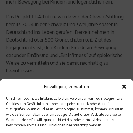
mehr Bewegung bei Kindern und Jugendlichen ein.
Das Projekt fit-4-Future wurde von der Cleven-Stiftung
bereits 2004 in der Schweiz und zwei Jahre später in
Deutschland ins Leben gerufen. Derzeit nehmen in
Deutschland über 500 Grundschulen teil. Ziel des
Engagements ist, den Kindern Freude an Bewegung,
gesunder Ernährung und „Brainfitness“ auf spielerische
Weise zu vermitteln und sie damit nachhaltig zu
beeinflussen.
Ab sofort können sich alle bayerischen Non-Profit-
Einwilligung verwalten
Organisationen, die sich mit dem Thema
Um dir ein optimales Erlebnis zu bieten, verwenden wir Technologien wie
Kindergesundheit durch Bewegung und/oder gesunde
Cookies, um Geräteinformationen zu speichern und/oder darauf
Ernährung beschäftigen, unter
ir@fit-4-future.com
für
zuzugreifen. Wenn du diesen Technologien zustimmst, können wir Daten
wie das Surfverhalten oder eindeutige IDs auf dieser Website verarbeiten.
ihre Teilnahme bewerben. Der Termin ist der 3.- 6.
Wenn du deine Einwillligung nicht erteilst oder zurückziehst, können
November 2013.
bestimmte Merkmale und Funktionen beeinträchtigt werden.