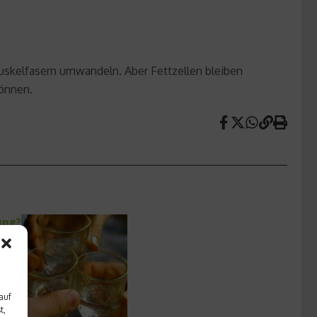
uskelfasern umwandeln. Aber Fettzellen bleiben
können.
ung?
auf
t,