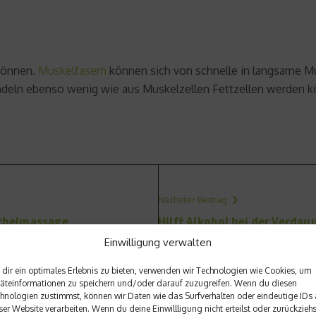
 können.
Muskelfasern
können sich von schnelle in langsame M
andeln ebenso wenig wie aus Muskelzellen Fettzellen werden 
Nächster Beitrag
chelmassage
Hilft Alkohol bei der Verdau
Einwilligung verwalten
dir ein optimales Erlebnis zu bieten, verwenden wir Technologien wie Cookies, um
äteinformationen zu speichern und/oder darauf zuzugreifen. Wenn du diesen
hnologien zustimmst, können wir Daten wie das Surfverhalten oder eindeutige IDs 
ser Website verarbeiten. Wenn du deine Einwillligung nicht erteilst oder zurückziehs