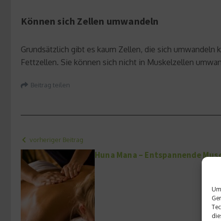
Können sich Zellen umwandeln
Grundsätzlich gibt es kaum Zellen, die sich umwandeln
Fettzellen. Sie können sich nicht in Muskelzellen umw
Beitrag teilen
vorheriger Beitrag
Huna Mana – Entspannende Mus
Um 
Ger
Tec
die