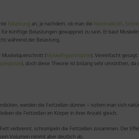
hnte
Belastung
an, je nachdem, ob man die
Maximalkraft
,
Schnel
 für künftige Belastungen gewappnet zu sein. Er baut Muskelma
icht während der Belastung.
 Muskelquerschnitt (
Muskelhypertrophie
). Vereinfacht gesagt
perplasie
), doch diese Theorie ist bislang sehr umstritten, 
erdicken, werden die Fettzellen dünner – sofern man sich natür
eiben die Fettzellen im Körper in ihrer Anzahl gleich.
ett verbrennt, schrumpeln die Fettzellen zusammen. Der Effekt 
 sein Volumen nimmt aber deutlich ab.