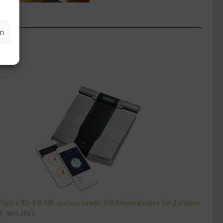
en
Tanita RD-545 HR: professionelle BIA Körperanalyse für Zuhause
5. April 2023