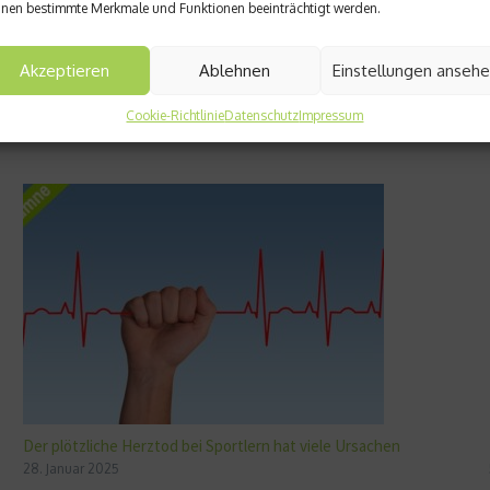
nen bestimmte Merkmale und Funktionen beeinträchtigt werden.
Akzeptieren
Ablehnen
Einstellungen anseh
Cookie-Richtlinie
Datenschutz
Impressum
Der plötzliche Herztod bei Sportlern hat viele Ursachen
28. Januar 2025