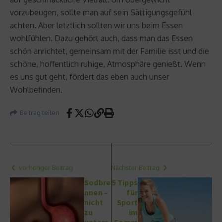
vorzubeugen, sollte man auf sein Sättigungsgefühl
achten. Aber letztlich sollten wir uns beim Essen
wohlfühlen. Dazu gehört auch, dass man das Essen
schön anrichtet, gemeinsam mit der Familie isst und die
schöne, hoffentlich ruhige, Atmosphäre genießt. Wenn
es uns gut geht, fördert das eben auch unser
Wohlbefinden.
Beitrag teilen
vorheriger Beitrag
Nächster Beitrag
Sodbre
5 Tipps
nnen –
für
nicht
Sport
zu
im
unters
Somm