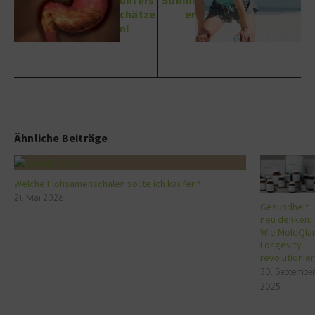
chätze
er
n!
Ähnliche Beiträge
Welche Flohsamenschalen sollte ich kaufen?
21. Mai 2026
Gesundheit
neu denken:
Wie MoleQla
Longevity
revolutionier
30. September
2025