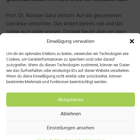
Prof. Dr. Nüssler: Ganz einfach: Auf die gezuckerten
Getränke verzichten. Das ändert bereits viel und das
sollte auch jeder wissen. Da liegt heute aber ein ganz
generelles Problem. Die Menschheit sammelt immer
Einwilligung verwalten
mehr Wissen an, der einzelne Mensch an sich verliert
Um dir ein optimales Erlebnis zu bieten, verwenden wir Technologien wie
aber sein Wissen in Sachen Ernährung immer mehr. Und
Cookies, um Geräteinformationen zu speichern und/oder darauf
das liegt auch an der Industrie.
zuzugreifen. Wenn du diesen Technologien zustimmst, können wir Daten
wie das Surfverhalten oder eindeutige IDs auf dieser Website verarbeiten.
Wenn du deine Einwillligung nicht erteilst oder zurückziehst, können
gesuendernet.de: Kommen wir zum zweiten Aspekt des
bestimmte Merkmale und Funktionen beeinträchtigt werden.
gesunden Essens: das Kochen. Wie kocht man richtig
bzw. gesund?
Akzeptieren
Prof. Dr. Nüssler: Kochen muss man lernen, sonst wird’s
Ablehnen
nix, mit der gesunden Ernährung! Am besten in einer
Einstellungen ansehen
Kochschule. Da gibt es eine Unzahl an Angeboten. Für
Patienten empfiehlt es sich, sich in einer