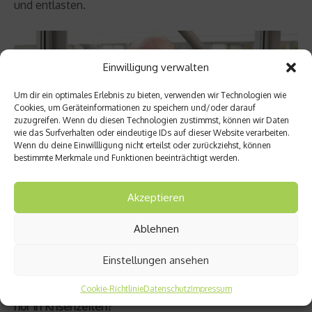
und entlasten.
Einwilligung verwalten
Um dir ein optimales Erlebnis zu bieten, verwenden wir Technologien wie
Cookies, um Geräteinformationen zu speichern und/oder darauf
zuzugreifen. Wenn du diesen Technologien zustimmst, können wir Daten
wie das Surfverhalten oder eindeutige IDs auf dieser Website verarbeiten.
Wenn du deine Einwillligung nicht erteilst oder zurückziehst, können
bestimmte Merkmale und Funktionen beeinträchtigt werden.
Akzeptieren
Michael Falkenstein – Psychologie-Experte der KKH
Ablehnen
Wir erfahren derzeit große Solidarität, in der
Einstellungen ansehen
Nachbarschaft oder auch in sozialen Netzwerken. Die
Menschen rücken näher. Warum geschieht das geballt
Cookie-Richtlinie
Datenschutz
Impressum
nur in Krisenzeiten?