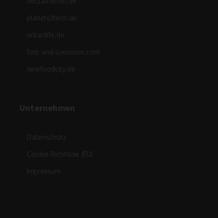
netzathleten.de
planetoftech.de
urbanlife.de
fast-and-luxurious.com
newfoodcity.de
Unternehmen
Datenschutz
Cookie-Richtlinie (EU)
Impressum