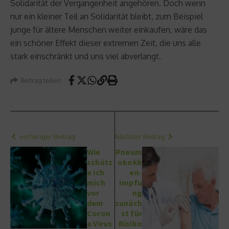
Solidarität der Vergangenheit angehören. Doch wenn
nur ein kleiner Teil an Solidarität bleibt, zum Beispiel
junge für ältere Menschen weiter einkaufen, wäre das
ein schöner Effekt dieser extremen Zeit, die uns alle
stark einschränkt und uns viel abverlangt.
Beitrag teilen
vorheriger Beitrag
Nächster Beitrag
Wie
Pneum
schütz
okokk
e ich
en-
mich
Impfu
vor
ng
dem
zunäch
Coron
st für
a Virus
Risiko