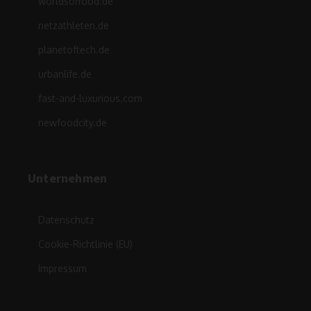
worldsoffood.de
netzathleten.de
planetoftech.de
urbanlife.de
fast-and-luxurious.com
newfoodcity.de
Unternehmen
Datenschutz
Cookie-Richtlinie (EU)
Impressum