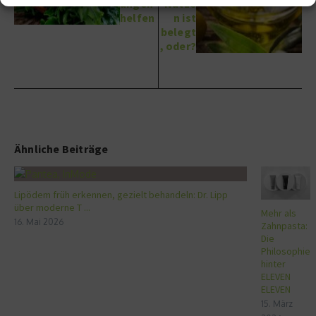
ungen
Nutze
helfen
n ist
belegt
, oder?
Ähnliche Beiträge
Lipödem früh erkennen, gezielt behandeln: Dr. Lipp
über moderne T ...
Mehr als
16. Mai 2026
Zahnpasta:
Die
Philosophie
hinter
ELEVEN
ELEVEN
15. März