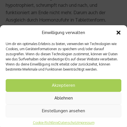
hypotrophiert, schrumpft nach und nach, und
funktioniert am Ende nicht mehr. Darum auch der
Ausgleich durch Hormonzufuhr in Tablettenform.
Einwilligung verwalten
Gesündernet.de: Vielen Dank für das Interview, Herr
Prof. Dr. Zieren!
Um dir ein optimales Erlebnis zu bieten, verwenden wir Technologien wie
Cookies, um Geräteinformationen zu speichern und/oder darauf
zuzugreifen. Wenn du diesen Technologien zustimmst, können wir Daten
Beitrag teilen
wie das Surfverhalten oder eindeutige IDs auf dieser Website verarbeiten.
Wenn du deine Einwillligung nicht erteilst oder zurückziehst, können
bestimmte Merkmale und Funktionen beeinträchtigt werden.
Akzeptieren
vorheriger Beitrag
Nächster Beitrag
Nitrat
Oliven
Ablehnen
kann
öl –
bei
der
Einstellungen ansehen
Zahnfl
gesun
eische
dheitli
ntzünd
che
Cookie-Richtlinie
Datenschutz
Impressum