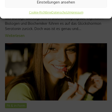
Einstellungen ansehen
Heute fühlst Du Dich mal wieder rund um glücklich? Liegt es
an dem stahlend hellen Tag, oder daran dass Du eine wichtige
Cookie-Richtlinie
Datenschutz
Impressum
Aufgabe in der Arbeit mit Bravur erledigt hast? Wie entsteht
das wohlige Glücksgefühl in unserer Magengrube eigentlich?
Biologen und Biochemiker führen es auf das Glückshormon
Serotonin zurück. Doch was ist es genau und...
Weiterlesen
Fit & in Form