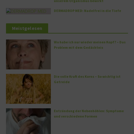
unserem Organismus bewirkt
DERMADROP MED: Nadelfrei in die Tiefe
Meistgelesen
Wo habe ich nur wieder meinen Kopf? – Das
Problem mit dem Gedächtnis
Die volle Kraft des Korns – So wichtig ist
Getreide
Entzündung der Nebenhöhlen: Symptome
und verschiedene Formen