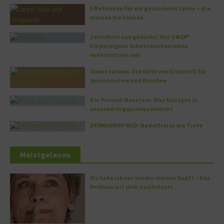
5 Methoden für ein gesünderes Leben – die
müssen Sie kennen
Zellschutz neu gedacht: Wie OM24®
körpereigene Schutzmechanismen
unterstützen soll
Sonne tanken: Die Rolle von Vitamin D für
Immunsystem und Knochen
Der Protein-Baustein: Was Kollagen in
unserem Organismus bewirkt
DERMADROP MED: Nadelfrei in die Tiefe
Meistgelesen
Wo habe ich nur wieder meinen Kopf? – Das
Problem mit dem Gedächtnis