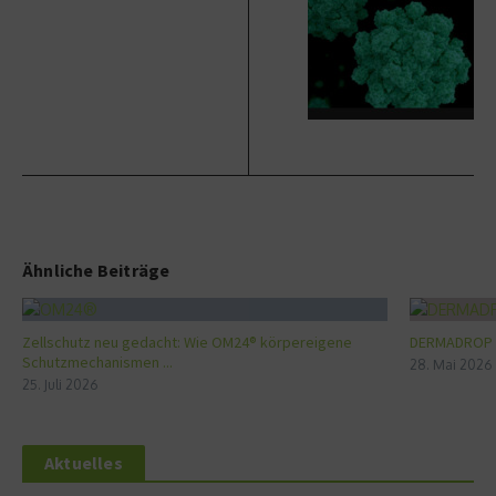
Ähnliche Beiträge
Zellschutz neu gedacht: Wie OM24® körpereigene
DERMADROP ME
Schutzmechanismen ...
28. Mai 2026
25. Juli 2026
Aktuelles