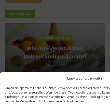
Empfohlen
Gesunde Ernährung
Wie (un-)gesund sind
Multivitaminpräparate?
8. Juni 2021
Einwilligung verwalten
Um dir ein optimales Erlebnis zu bieten, verwenden wir Technologien wie Cook
und/oder darauf zuzugreifen. Wenn du diesen Technologien zustimmst, können
eindeutige IDs auf dieser Website verarbeiten. Wenn du deine Einwillligung nich
bestimmte Merkmale und Funktionen beeinträchtigt werden.