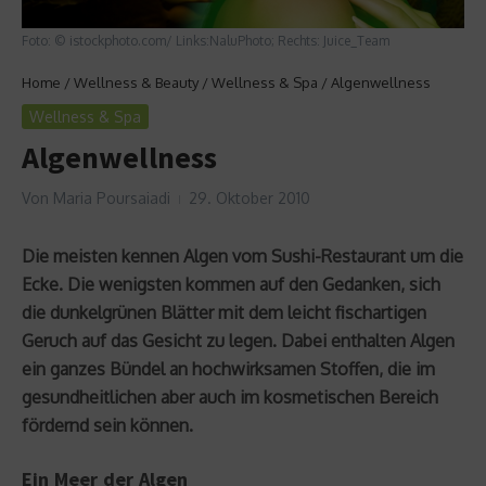
Foto: © istockphoto.com/ Links:NaluPhoto; Rechts: Juice_Team
Home
/
Wellness & Beauty
/
Wellness & Spa
/
Algenwellness
Wellness & Spa
Algenwellness
Von
Maria Poursaiadi
29. Oktober 2010
Die meisten kennen Algen vom Sushi-Restaurant um die
Ecke. Die wenigsten kommen auf den Gedanken, sich
die dunkelgrünen Blätter mit dem leicht fischartigen
Geruch auf das Gesicht zu legen. Dabei enthalten Algen
ein ganzes Bündel an hochwirksamen Stoffen, die im
gesundheitlichen aber auch im kosmetischen Bereich
fördernd sein können.
Ein Meer der Algen