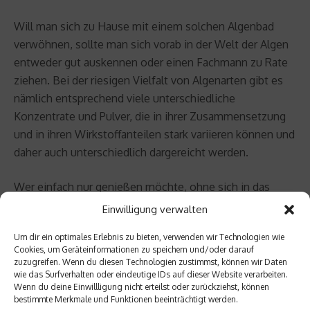
Will man sich zu Hause mit einem solchen Algenbad
verwöhnen, sollte man sich vorab in der Welt der Algen
entweder gut auskennen oder einen Fachmann zu Rate
ziehen. Bei der riesigen Vielfalt von Algenarten gibt es
nämlich entsprechend viele unterschiedliche
Konzentrate und Pulver, die in ihrer Zusammensetzung
und in ihren Wirkstoffanteilen stark variieren können und
daher auch unterschiedlich dargereicht werden.
Wer einfach nur genießen möchte, ohne sich in das
Thema Algen hineinlesen zu müssen, der nimmt am
Einwilligung verwalten
besten eines der vielen Wellness-Angebote wahr. Sehr
Um dir ein optimales Erlebnis zu bieten, verwenden wir Technologien wie
bliebt sind dabei die sogenannten Thalassobäder. Unter
Cookies, um Geräteinformationen zu speichern und/oder darauf
Thalasso-Wellness versteht man Beauty-Anwendungen,
zuzugreifen. Wenn du diesen Technologien zustimmst, können wir Daten
wie das Surfverhalten oder eindeutige IDs auf dieser Website verarbeiten.
bei denen die Kräfte des Meeres zum Einsatz kommen.
Wenn du deine Einwillligung nicht erteilst oder zurückziehst, können
Mikropulverisierte Algen werden in reines, warmes
bestimmte Merkmale und Funktionen beeinträchtigt werden.