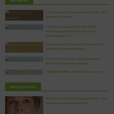
Aktuelles
5 Methoden für ein gesünderes Leben – die
müssen Sie kennen
Zellschutz neu gedacht: Wie OM24®
körpereigene Schutzmechanismen
unterstützen soll
Sonne tanken: Die Rolle von Vitamin D für
Immunsystem und Knochen
Der Protein-Baustein: Was Kollagen in
unserem Organismus bewirkt
DERMADROP MED: Nadelfrei in die Tiefe
Meistgelesen
Wo habe ich nur wieder meinen Kopf? – Das
Problem mit dem Gedächtnis