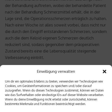
der Behandlung auftreten, wobei der behandelte Patient
nach der Behandlung Schmerzmittel erhält, die in der
Lage sind, die Operationsschmerzen erträglich zu halten.
Nach einer Woche ist alles soweit vorbei, dass nicht nur
die durch den Eingriff entstandenen Schmerzen, sondern
auch die dem Keloid eigenen Schmerzen deutlich
reduziert sind, sodass gegenüber dem präoperativen
Zustand bereits eine die Lebensqualität steigernde
Verbesserung eintritt.
GesünderNet: Wem würden Sie zu einer solchen
Einwilligung verwalten
Behandlung raten?
Um dir ein optimales Erlebnis zu bieten, verwenden wir Technologien wie
Cookies, um Geräteinformationen zu speichern und/oder darauf
Prof. Dr. Zouboulis: Im Prinzip können sich 99 Prozent
zuzugreifen. Wenn du diesen Technologien zustimmst, können wir Daten
wie das Surfverhalten oder eindeutige IDs auf dieser Website verarbeiten.
aller Keloidpatienten angesprochen fühlen. Es gibt
Wenn du deine Einwillligung nicht erteilst oder zurückziehst, können
einige wenige Gegenanzeigen, die aber einer genauen
bestimmte Merkmale und Funktionen beeinträchtigt werden.
Anamnese bedürfen und einem persönlichen ärztlichen