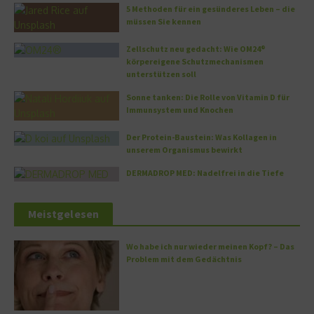
5 Methoden für ein gesünderes Leben – die
müssen Sie kennen
Zellschutz neu gedacht: Wie OM24®
körpereigene Schutzmechanismen
unterstützen soll
Sonne tanken: Die Rolle von Vitamin D für
Immunsystem und Knochen
Der Protein-Baustein: Was Kollagen in
unserem Organismus bewirkt
DERMADROP MED: Nadelfrei in die Tiefe
Meistgelesen
Wo habe ich nur wieder meinen Kopf? – Das
Problem mit dem Gedächtnis