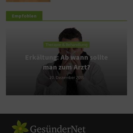
Empfohlen
Therapie & Behandlung
Erkältung: Ab wann sollte
man zum Arzt?
20. Dezember 2013