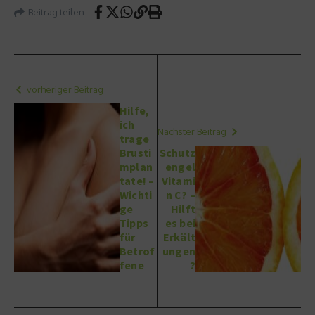
Beitrag teilen
vorheriger Beitrag
Hilfe,
ich
Nächster Beitrag
trage
Brusti
Schutz
mplan
engel
tate! –
Vitami
Wichti
n C? –
ge
Hilft
Tipps
es bei
für
Erkält
Betrof
ungen
fene
?