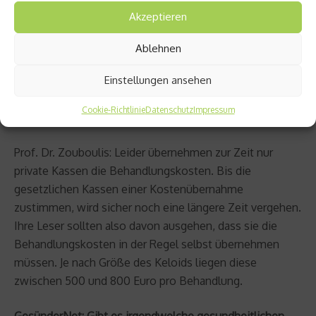
Beratungsgespräch und speziellen Voruntersuchungen
Akzeptieren
vorbehalten bleiben sollten.
Ablehnen
GesünderNet: Übernimmt die Krankenkasse die
Einstellungen ansehen
Behandlungskosten? Was würde die Behandlung an
einer mittelgroßen Narbe von 2-5 Zentimeter
Cookie-Richtlinie
Datenschutz
Impressum
Durchmesser kosten ?
Prof. Dr. Zouboulis: Leider übernehmen zur Zeit nur
private Kassen die Behandlungskosten. Bis die
gesetzlichen Kassen einer Kostenübernahme
zustimmen, wird sicher noch eine längere Zeit vergehen.
Ihre Leser sollten also davon ausgehen, dass sie die
Behandlungskosten in der Regel selbst übernehmen
müssen. Je nach Größe des Keloids liegen diese
zwischen 500 und 800 Euro pro Behandlung.